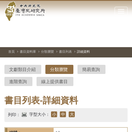
中
跳
到
點
央
主
擊
要
開
研
內
啟
容
或
究
切
上
下
主
區
換
一
一
圖
關
暫
張
張
連
塊
閉
停、
圖
圖
結
院-
播
片
片
首頁
書目資料庫
分類瀏覽
書目列表
詳細資料
網
放
站
臺
主
文獻類目介紹
分類瀏覽
簡易查詢
要
灣
選
進階查詢
線上提供書目
單
史
研
書目列表-詳細資料
究
字型大小：
小
中
大
列印：
所-