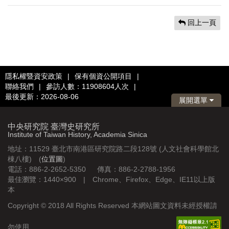
回上一頁
隱私權暨資安政策
|
保有個資公開項目
|
聯絡我們
|
參訪人數：11908604人次
|
最後更新：2026-08-06
展開選單
中央研究院 臺灣史研究所
Institute of Taiwan History, Academia Sinica
地址：11529 臺北市南港區研究院路二段128號 (人文社會科學館北
棟八樓) (
位置圖
)
電話：886-2-2652-5350 傳真：886-2-2788-1956
最佳瀏覽：1440×900 | Chrome、Firefox、Edge、IE11以上版
本
Copyright © 2018 All Rights Reserved 本網站圖文資料未經授權請
勿使用