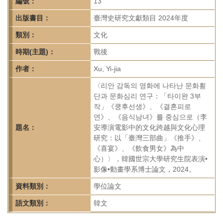
首
編號：
13
頁
出版書目：
臺灣史研究文獻類目 2024年度
類別：
文化
時期(主題)：
戰後
作者：
Xu, Yi-jia
〈리안 감독의 영화에 나타난 문화횡
단과 문화심리 연구：「타이완 3부
작」《쿵후선생》、《결혼피로
연》、《음식남녀》를 중심으로（李
題名：
安導演電影中的文化跨越與文化心理
研究：以「臺灣三部曲」《推手》、
《喜宴》、《飲食男女》為中
心）〉，韓國世宗大學研究生院表演•
影像•動畫學系博士論文，2024。
資料類別：
學位論文
語文類別：
韓文