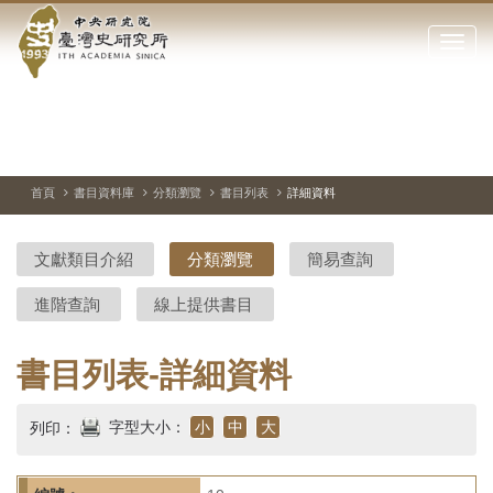
中
跳
到
點
央
主
擊
要
開
研
內
啟
容
或
究
切
上
下
主
區
換
一
一
圖
關
暫
張
張
連
塊
閉
停、
圖
圖
結
院-
播
片
片
首頁
書目資料庫
分類瀏覽
書目列表
詳細資料
網
放
站
臺
主
文獻類目介紹
分類瀏覽
簡易查詢
要
灣
選
進階查詢
線上提供書目
單
史
研
書目列表-詳細資料
究
字型大小：
小
中
大
列印：
所-