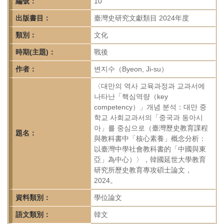
首
編號：
10
頁
出版書目：
臺灣史研究文獻類目 2024年度
類別：
文化
時期(主題)：
戰後
作者：
변지수（Byeon, Ji-su）
〈대만의 역사 교육과정과 교과서에
나타난「핵심역량（key
competency）」개념 분석：대만 중
학교 사회교과서의「중국과 동아시
아」를 중심으로（臺灣歷史教育課程
題名：
與教科書中「核心素養」概念分析：
以臺灣中學社會教科書的「中國與東
亞」為中心）〉，韓國延世大學教育
研究所歷史教育專攻碩士論文，
2024。
資料類別：
學位論文
語文類別：
韓文