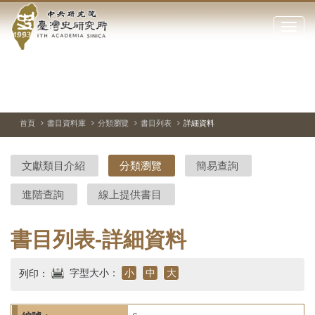
中
跳
到
點
央
主
擊
要
開
研
內
啟
容
或
究
切
上
下
主
區
換
一
一
圖
關
暫
張
張
連
塊
閉
停、
圖
圖
結
院-
播
片
片
首頁
書目資料庫
分類瀏覽
書目列表
詳細資料
網
放
站
臺
主
文獻類目介紹
分類瀏覽
簡易查詢
要
灣
選
進階查詢
線上提供書目
單
史
研
書目列表-詳細資料
究
字型大小：
小
中
大
列印：
所-