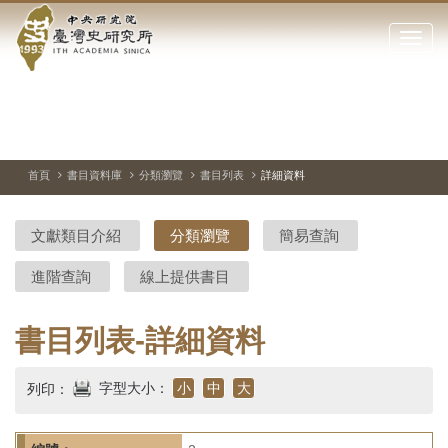
中
跳
到
點
央
主
擊
要
開
研
內
啟
容
或
究
切
上
下
主
區
換
一
一
圖
關
暫
張
張
連
塊
閉
停、
圖
圖
結
院-
播
片
片
首頁
書目資料庫
分類瀏覽
書目列表
詳細資料
網
放
站
臺
主
文獻類目介紹
分類瀏覽
簡易查詢
要
灣
選
進階查詢
線上提供書目
單
史
研
書目列表-詳細資料
究
字型大小：
小
中
大
列印：
所-