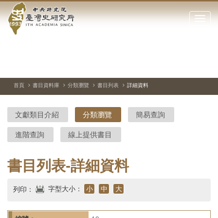
中
跳
到
點
央
主
擊
要
開
研
內
啟
容
或
究
切
上
下
主
區
換
一
一
圖
關
暫
張
張
連
塊
閉
停、
圖
圖
結
院-
播
片
片
首頁
書目資料庫
分類瀏覽
書目列表
詳細資料
網
放
站
臺
主
文獻類目介紹
分類瀏覽
簡易查詢
要
灣
選
進階查詢
線上提供書目
單
史
研
書目列表-詳細資料
究
字型大小：
小
中
大
列印：
所-