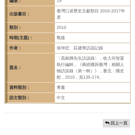
首
編號：
19
頁
臺灣口述歷史文獻類目 2010-2017年
出版書目：
度
類別：
2010
時期(主題)：
戰後
作者：
侯坤宏、莊建華訪談記錄
〈高銘輝先生訪談錄〉，收入何智霖
執行編輯，《蔣經國與臺灣：相關人
題名：
物訪談錄（第一輯）》，臺北：國史
館，2010，頁135-174。
資料類別：
專書
語文類別：
中文
回上一頁