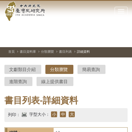
中
跳
到
點
央
主
擊
要
開
研
內
啟
容
或
究
切
上
下
主
區
換
一
一
圖
關
暫
張
張
連
塊
閉
停、
圖
圖
結
院-
播
片
片
首頁
書目資料庫
分類瀏覽
書目列表
詳細資料
網
放
站
臺
主
文獻類目介紹
分類瀏覽
簡易查詢
要
灣
選
進階查詢
線上提供書目
單
史
研
書目列表-詳細資料
究
字型大小：
小
中
大
列印：
所-