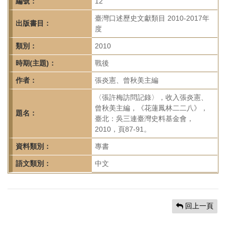
首
編號：
12
頁
臺灣口述歷史文獻類目 2010-2017年
出版書目：
度
類別：
2010
時期(主題)：
戰後
作者：
張炎憲、曾秋美主編
〈張許梅訪問記錄〉，收入張炎憲、
曾秋美主編，《花蓮鳳林二二八》，
題名：
臺北：吳三連臺灣史料基金會，
2010，頁87-91。
資料類別：
專書
語文類別：
中文
回上一頁