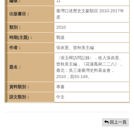
首
編號：
11
頁
臺灣口述歷史文獻類目 2010-2017年
出版書目：
度
類別：
2010
時期(主題)：
戰後
作者：
張炎憲、曾秋美主編
〈張玉蟬訪問記錄〉，收入張炎憲、
曾秋美主編，《花蓮鳳林二二八》，
題名：
臺北：吳三連臺灣史料基金會，
2010，頁93-149。
資料類別：
專書
語文類別：
中文
回上一頁