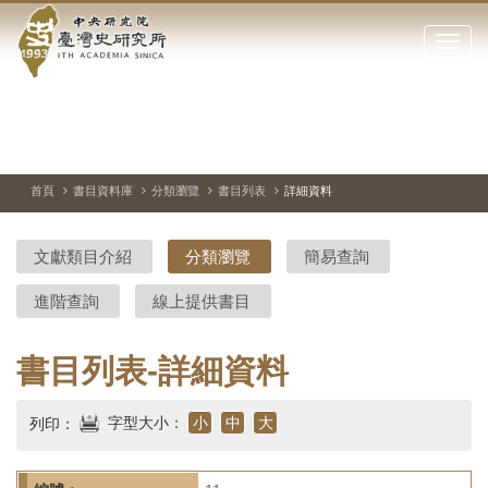
中
跳
到
點
央
主
擊
要
開
研
內
啟
容
或
究
切
上
下
主
區
換
一
一
圖
關
暫
張
張
連
塊
閉
停、
圖
圖
結
院-
播
片
片
首頁
書目資料庫
分類瀏覽
書目列表
詳細資料
網
放
站
臺
主
文獻類目介紹
分類瀏覽
簡易查詢
要
灣
選
進階查詢
線上提供書目
單
史
研
書目列表-詳細資料
究
字型大小：
小
中
大
列印：
所-