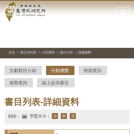
中
跳
到
點
央
主
擊
要
開
研
內
啟
容
或
究
切
上
下
主
區
換
一
一
圖
關
暫
張
張
連
塊
閉
停、
圖
圖
結
院-
播
片
片
首頁
書目資料庫
分類瀏覽
書目列表
詳細資料
網
放
站
臺
主
文獻類目介紹
分類瀏覽
簡易查詢
要
灣
選
進階查詢
線上提供書目
單
史
研
書目列表-詳細資料
究
字型大小：
小
中
大
列印：
所-