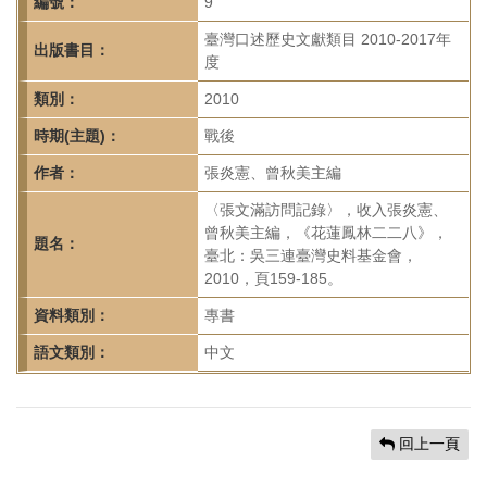
首
編號：
9
頁
臺灣口述歷史文獻類目 2010-2017年
出版書目：
度
類別：
2010
時期(主題)：
戰後
作者：
張炎憲、曾秋美主編
〈張文滿訪問記錄〉，收入張炎憲、
曾秋美主編，《花蓮鳳林二二八》，
題名：
臺北：吳三連臺灣史料基金會，
2010，頁159-185。
資料類別：
專書
語文類別：
中文
回上一頁