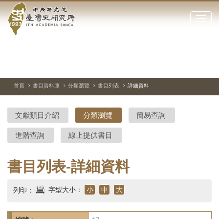
中
跳
到
點
央
主
擊
要
開
研
內
啟
容
或
究
切
上
下
主
區
換
一
一
圖
關
暫
張
張
連
塊
閉
停、
圖
圖
結
院-
播
片
片
首頁
書目資料庫
分類瀏覽
書目列表
詳細資料
網
放
站
臺
主
文獻類目介紹
分類瀏覽
簡易查詢
要
灣
選
進階查詢
線上提供書目
單
史
研
書目列表-詳細資料
究
字型大小：
小
中
大
列印：
所-