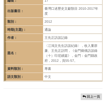
首
編號：
17
頁
臺灣口述歷史文獻類目 2010-2017年
出版書目：
度
類別：
2012
時期(主題)：
通論
作者：
王先正訪談記錄
〈冮鴻文先生訪談紀錄〉，收入董群
廉、王先正訪問，《金門鄉僑訪談錄
題名：
（十）印尼續篇》，金門：金門縣政
府，2012，頁55-57。
資料類別：
專書
語文類別：
中文
回上一頁