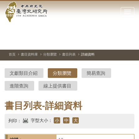
中
跳
到
點
央
主
擊
要
開
研
內
啟
容
或
究
切
上
下
主
區
換
一
一
圖
關
暫
張
張
連
塊
閉
停、
圖
圖
結
院-
播
片
片
首頁
書目資料庫
分類瀏覽
書目列表
詳細資料
網
放
站
臺
主
文獻類目介紹
分類瀏覽
簡易查詢
要
灣
選
進階查詢
線上提供書目
單
史
研
書目列表-詳細資料
究
字型大小：
小
中
大
列印：
所-