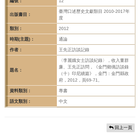
首
編號：
12
頁
臺灣口述歷史文獻類目 2010-2017年
出版書目：
度
類別：
2012
時期(主題)：
通論
作者：
王先正訪談記錄
〈李麗娥女士訪談紀錄〉，收入董群
廉、王先正訪問，《金門鄉僑訪談錄
題名：
（十）印尼續篇》，金門：金門縣政
府，2012，頁69-71。
資料類別：
專書
語文類別：
中文
回上一頁