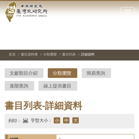
中
跳
到
點
央
主
擊
要
開
研
內
啟
容
或
究
切
上
下
主
區
換
一
一
圖
關
暫
張
張
連
塊
閉
停、
圖
圖
結
院-
播
片
片
首頁
書目資料庫
分類瀏覽
書目列表
詳細資料
網
放
站
臺
主
文獻類目介紹
分類瀏覽
簡易查詢
要
灣
選
進階查詢
線上提供書目
單
史
研
書目列表-詳細資料
究
字型大小：
小
中
大
列印：
所-