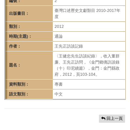
首
編號：
2
頁
臺灣口述歷史文獻類目 2010-2017年
出版書目：
度
類別：
2012
時期(主題)：
通論
作者：
王先正訪談記錄
〈王健忠先生訪談紀錄〉，收入董群
廉、王先正訪問，《金門鄉僑訪談錄
題名：
（十）印尼續篇》，金門：金門縣政
府，2012，頁103-104。
資料類別：
專書
語文類別：
中文
回上一頁