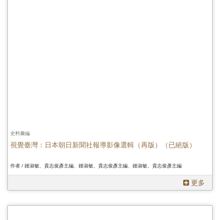
史料彙編
視覺臺灣：日本朝日新聞社報導影像選輯（再版）（已絕版）
作者 / 鍾淑敏、貴志俊彥主編、鍾淑敏、貴志俊彥主編、鍾淑敏、貴志俊彥主編
更多