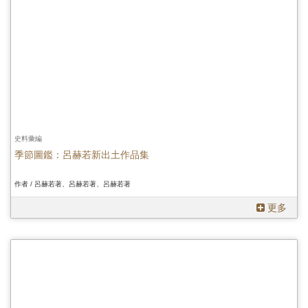
史料彙編
季節圖鑑：呂赫若新出土作品集
作者 / 呂赫若著、呂赫若著、呂赫若著
更多