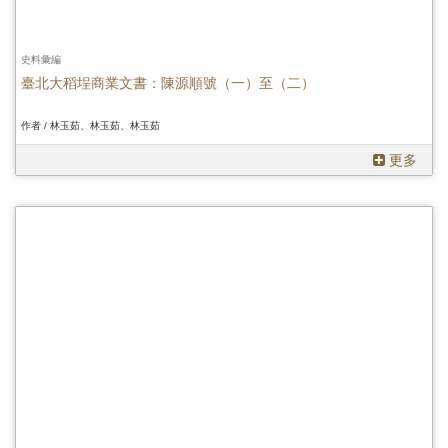
史料彙編
臺北大稻埕商業文書：陳源順號（一）至（二）
作者 / 林玉茹、林玉茹、林玉茹
更多