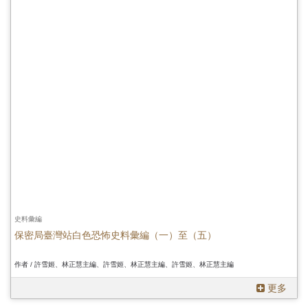
史料彙編
保密局臺灣站白色恐怖史料彙編（一）至（五）
作者 / 許雪姬、林正慧主編、許雪姬、林正慧主編、許雪姬、林正慧主編
更多