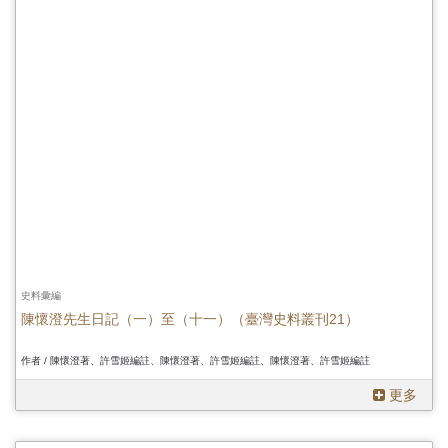
史料彙編
陳懷澄先生日記（一）至（十一）（臺灣史料叢刊21）
作者 / 陳懷澄著、許雪姬編註、陳懷澄著、許雪姬編註、陳懷澄著、許雪姬編註
更多