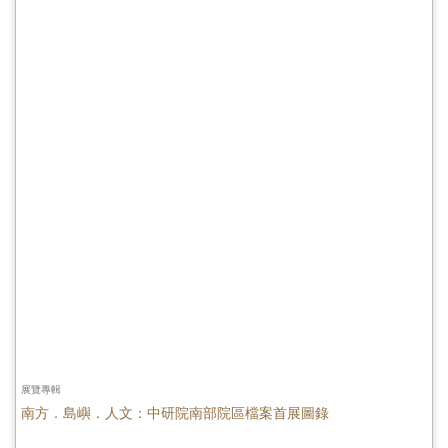
展覽專輯
南方．島嶼．人文：中研院南部院區檔案首展圖錄