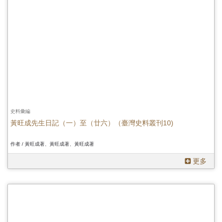
史料彙編
黃旺成先生日記（一）至（廿六）（臺灣史料叢刊10)
作者 / 黃旺成著、黃旺成著、黃旺成著
更多