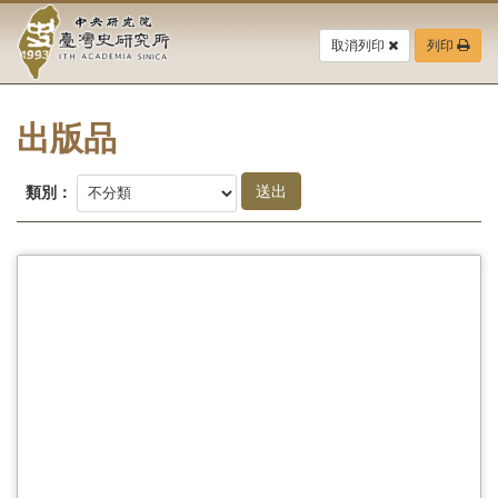
中
跳
到
取消列印
列印
央
主
要
研
內
容
出版品
究
區
塊
院-
類別：
臺
灣
史
研
究
所-