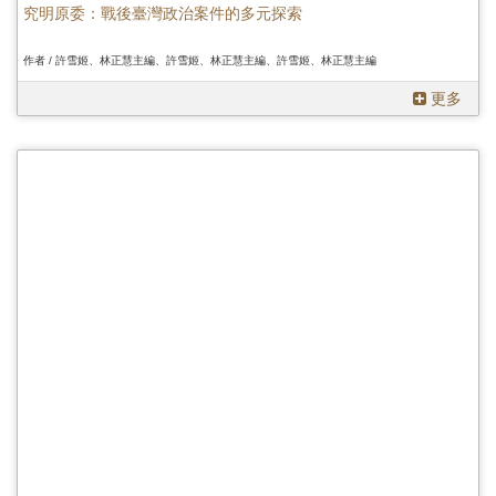
究明原委：戰後臺灣政治案件的多元探索
作者 / 許雪姬、林正慧主編、許雪姬、林正慧主編、許雪姬、林正慧主編
更多