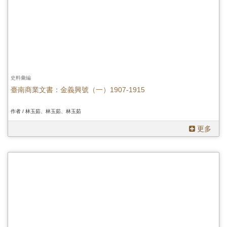
史料彙編
臺南商業文書：金義興號（一）1907-1915
作者 / 林玉茹、林玉茹、林玉茹
更多