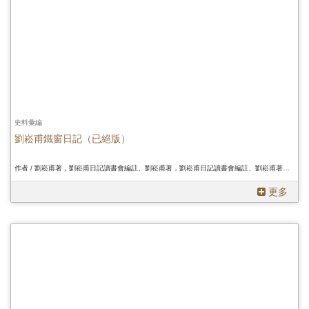
史料彙編
劉崧甫鐵窗日記（已絕版）
作者 / 劉崧甫著，劉崧甫日記讀書會編註、劉崧甫著，劉崧甫日記讀書會編註、劉崧甫著，劉崧甫日記讀書會編註
更多