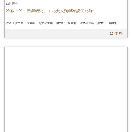
口述歷史
冷戰下的「臺灣研究」：北美人類學家訪問紀錄
作者 / 謝力登、楊孟軒、曾文亮主編、謝力登、楊孟軒、曾文亮主編、謝力登、楊孟軒、曾文亮主編
更多