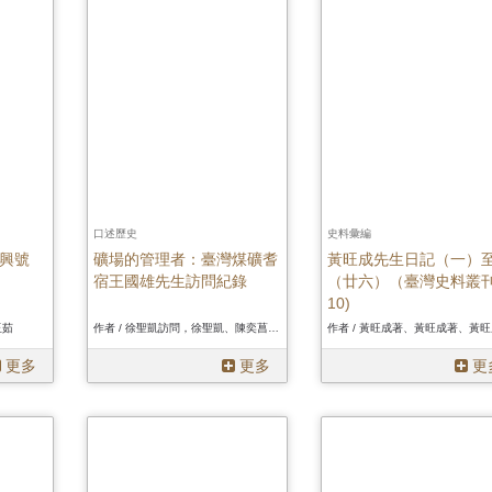
口述歷史
史料彙編
興號
礦場的管理者：臺灣煤礦耆
黃旺成先生日記（一）
宿王國雄先生訪問紀錄
（廿六）（臺灣史料叢
10)
玉茹
作者 / 徐聖凱訪問，徐聖凱、陳奕菖記錄、徐聖凱訪問，徐聖凱、陳奕菖記錄、徐聖凱訪問，徐聖凱、陳奕菖記錄
作者 / 黃旺成著、黃旺成著、黃
更多
更多
更