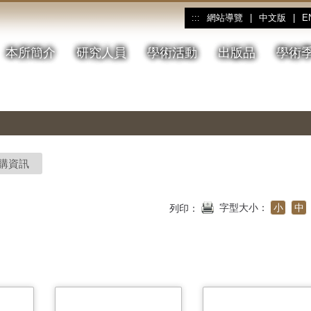
網站導覽
|
中文版
|
E
:::
本所簡介
研究人員
學術活動
出版品
學術
購資訊
字型大小：
小
中
列印：