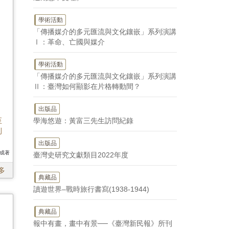
學術活動
「傳播媒介的多元匯流與文化鑲嵌」系列演講
Ⅰ：革命、亡國與媒介
學術活動
「傳播媒介的多元匯流與文化鑲嵌」系列演講
Ⅱ：臺灣如何顯影在片格轉動間？
出版品
至
學海悠遊：黃富三先生訪問紀錄
刊
出版品
旺成著
臺灣史研究文獻類目2022年度
多
典藏品
讀遊世界–戰時旅行書寫(1938-1944)
典藏品
報中有畫，畫中有景──《臺灣新民報》所刊