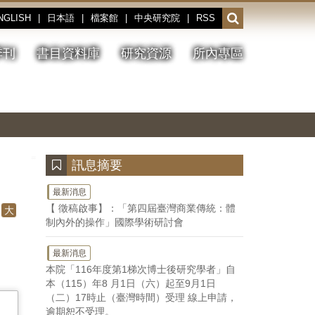
NGLISH
|
日本語
|
檔案館
|
中央研究院
|
RSS
開
啟
或
季刊
書目資料庫
研究資源
所內專區
收
合
搜
切
上
下
主
換
一
一
圖
尋
暫
張
張
連
停、
圖
圖
結
欄
播
片
片
位
放
:::
訊息摘要
最新消息
【 徵稿啟事】：「第四屆臺灣商業傳統：體
大
制內外的操作」國際學術研討會
最新消息
本院「116年度第1梯次博士後研究學者」自
本（115）年8 月1日（六）起至9月1日
（二）17時止（臺灣時間）受理 線上申請，
逾期恕不受理。