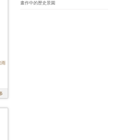
畫作中的歷史景園
侯雨
多