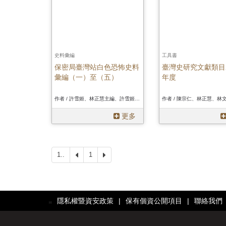
史料彙編
工具書
保密局臺灣站白色恐怖史料
臺灣史研究文獻類目2
彙編（一）至（五）
年度
作者 / 許雪姬、林正慧主編、許雪姬、林正慧主編、許雪姬、林正慧主編
更多
1..
上
1
下
一
一
頁
頁
隱私權暨資安政策
|
保有個資公開項目
|
聯絡我們
:::