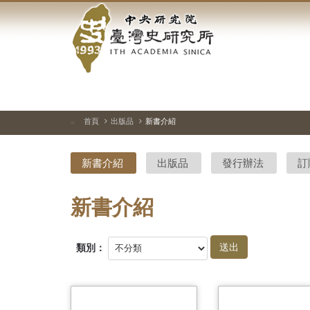
中
跳
到
央
主
要
研
內
容
究
區
塊
院-
首頁
出版品
新書介紹
:::
臺
新書介紹
出版品
發行辦法
訂
灣
史
新書介紹
研
類別：
究
所-