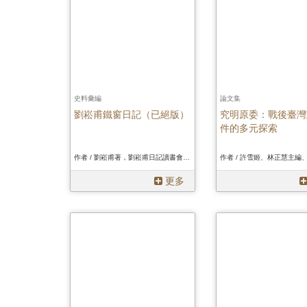
史料彙編
論文集
劉崧甫鐵窗日記（已絕版）
究明原委：戰後臺灣
件的多元探索
作者 / 劉崧甫著，劉崧甫日記讀書會編註、劉崧甫著，劉崧甫日記讀書會編註、劉崧甫著，劉崧甫日記讀書會編註
更多