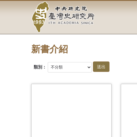
中
跳
到
央
主
要
研
內
容
究
區
塊
新書介紹
院-
臺
類別：
灣
史
研
究
所-