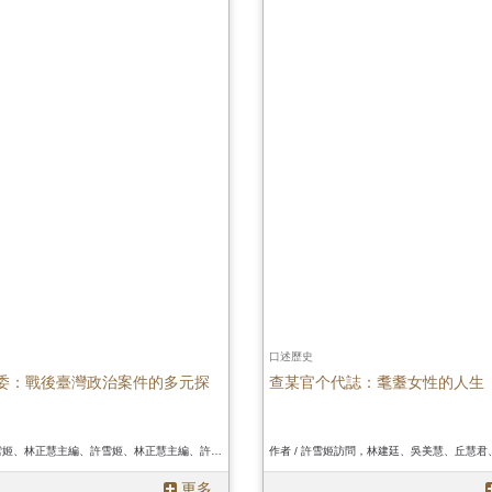
口述歷史
委：戰後臺灣政治案件的多元探
查某官个代誌：耄耋女性的人生
作者 / 許雪姬、林正慧主編、許雪姬、林正慧主編、許雪姬、林正慧主編
更多