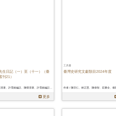
工具書
先生日記（一）至（十一）（臺
臺灣史研究文獻類目2024年度
叢刊21）
作者 / 陳懷澄著、許雪姬編註、陳懷澄著、許雪姬編註、陳懷澄著、許雪姬編註
更多