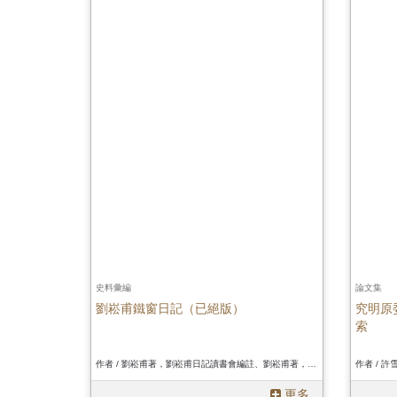
史料彙編
論文集
劉崧甫鐵窗日記（已絕版）
究明原
索
作者 / 劉崧甫著，劉崧甫日記讀書會編註、劉崧甫著，劉崧甫日記讀書會編註、劉崧甫著，劉崧甫日記讀書會編註
更多