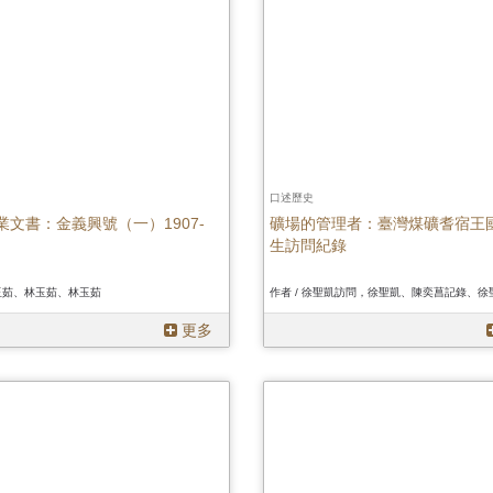
口述歷史
業文書：金義興號（一）1907-
礦場的管理者：臺灣煤礦耆宿王
生訪問紀錄
林玉茹、林玉茹、林玉茹
更多