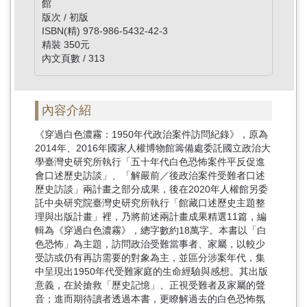
館
版次 / 初版
ISBN(精) 978-986-5432-42-3
精裝 350元
內文頁數 / 313
內容介紹
《穿過白色濃霧：1950年代政治案件訪問紀錄》，原為
2014年、2016年國家人權博物館籌備處委託國立政治大
學臺灣史研究所執行「五十年代白色恐怖案件平反促進
會口述歷史訪談」、「解嚴前／後政治案件受難者口述
歷史訪談」兩計畫之部分成果，後在2020年人權館另委
託中央研究院臺灣史研究所執行「館藏口述歷史主題整
理與出版計畫」裡，乃將前述兩計畫成果精選11篇，編
輯為《穿過白色濃霧》，總字數約18萬字。本書以「白
色恐怖」為主題，訪問政治受難當事者、家屬，以較少
受訪或仍有再訪需要的對象為主，並區分涉案年代，集
中呈現出1950年代受難家庭的生命經驗與感想。其出版
意義，在於搶救「歷史記憶」、正視受難者及家屬的聲
音；進而期待讀者透過本書，更瞭解過去的白色恐怖氛