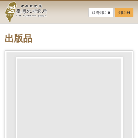
中
跳
到
取消列印
列印
央
主
要
研
內
容
出版品
究
區
塊
院-
臺
灣
史
研
究
所-