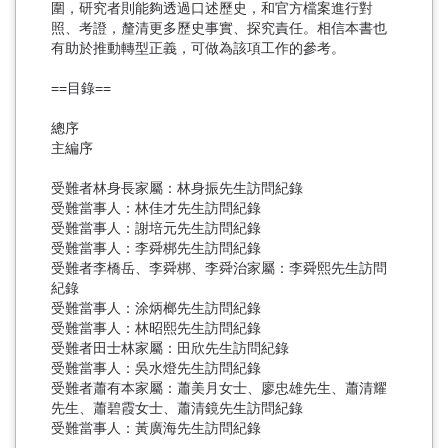
圍，研究者則能夠透過口述歷史，和官方檔案進行對
照、考證，釐清更多歷史事實、探究責任。相信本書也
有助於推動轉型正義，可做為該項工作的參考。
==目錄==
總序
主編序
受難者林身長家屬：林身振先生訪問紀錄
受難當事人：林佳才先生訪問紀錄
受難當事人：謝培元先生訪問紀錄
受難當事人：李舜梆先生訪問紀錄
受難者李橋岳、李舜梆、李舜治家屬：李舜熙先生訪問
紀錄
受難當事人：涂炳榔先生訪問紀錄
受難當事人：林昭熙先生訪問紀錄
受難者田士林家屬：田欣先生訪問紀錄
受難當事人：吳水燈先生訪問紀錄
受難者蕭有本家屬：蕭美月女士、廖忠雄先生、蕭清耀
先生、蕭碧霞女士、蕭清鏡先生訪問紀錄
受難當事人：黃廣海先生訪問紀錄