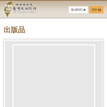
中
跳
到
取消列印
列印
央
主
要
研
內
容
出版品
究
區
塊
院-
臺
灣
史
研
究
所-