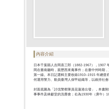
首
頁
內容介紹
日本千葉縣人吉岡喜三郎（1882-1967），1
岡在臺南廳時，親歷西來庵事件；在臺中州時期，
第一線。本日記選輯主要收錄1910–1915 年總督
何運用警力、動員臺灣人保甲組織等，以維持社會
封面底圖為「討伐警察隊員花蓮港出發」，本書附圖
事事件及林獻堂的洗塵會；右為1930年（庚午）