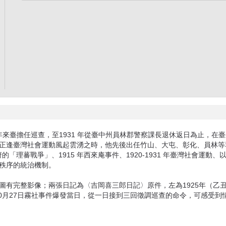
907 年來臺擔任巡查，至1931 年從臺中州員林郡警察課長退休返日為止
正逢臺灣社會運動風起雲湧之時，他先後出任竹山、大屯、彰化、員林等
府的「理蕃戰爭」、1915 年西來庵事件、1920-1931 年臺灣社會運動
秩序的統治機制。
有完整影像；兩張日記為〈吉岡喜三郎日記〉原件，左為1925年（乙丑
10月27日霧社事件爆發當日，從一日接到三回徵調巡查的命令，可感受到