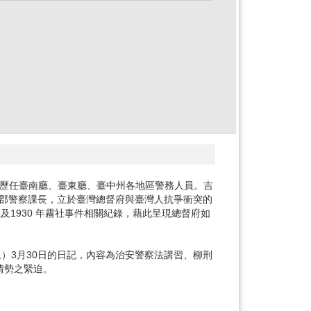
，在臺歷任臺南廳、臺東廳、臺中州各地區警務人員。吉
郡警察課長，立於臺灣總督府與臺灣人抗爭衝突的
、以及1930 年霧社事件相關紀錄，藉此呈現總督府如
）3月30日的日記，內容為治安警察法講習、柳刑
情勢之緊迫。