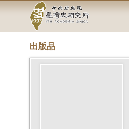
中
跳
到
央
主
要
研
內
容
究
區
塊
出版品
院-
臺
灣
史
研
究
所-