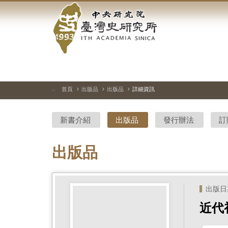
中
跳
到
央
主
要
研
內
容
究
區
塊
院-
首頁
出版品
出版品
詳細資訊
:::
臺
新書介紹
出版品
發行辦法
訂
灣
史
出版品
研
究
出版日期 
所-
近代