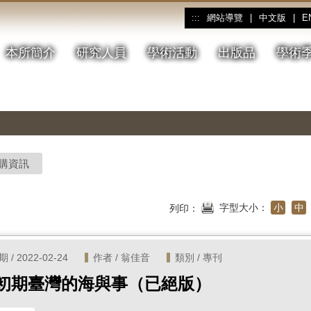
網站導覽
|
中文版
|
E
:::
本所簡介
研究人員
學術活動
出版品
學術
購資訊
字型大小：
小
中
列印：
/ 2022-02-24
作者 / 翁佳音
類別 / 專刊
初期臺灣的海與事（已絕版）