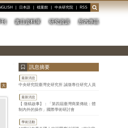
NGLISH
|
日本語
|
檔案館
|
中央研究院
|
RSS
開
啟
或
季刊
書目資料庫
研究資源
所內專區
收
合
搜
切
上
下
主
換
一
一
圖
尋
暫
張
張
連
停、
圖
圖
結
欄
播
片
片
位
放
:::
訊息摘要
最新消息
中央研究院臺灣史研究所 誠徵專任研究人員
大
最新消息
【 徵稿啟事】：「第四屆臺灣商業傳統：體
制內外的操作」國際學術研討會
學術活動