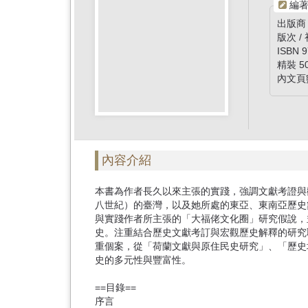
首
編著
頁
出版商
版次 /
ISBN 9
精裝 5
內文頁數
內容介紹
本書為作者長久以來主張的實踐，強調文獻考證與
八世紀）的臺灣，以及她所處的東亞、東南亞歷史
與實踐作者所主張的「大福佬文化圈」研究假說，
史。注重結合歷史文獻考訂與宏觀歷史解釋的研究
重個案，從「荷蘭文獻與原住民史研究」、「歷史
史的多元性與豐富性。
==目錄==
序言