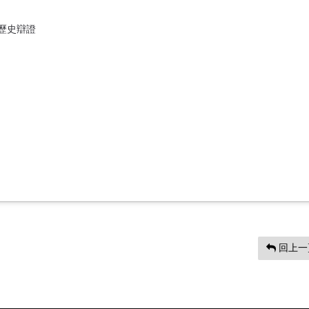
歷史辯證
回上一