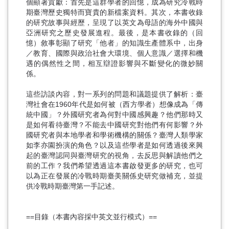
個顯著貢獻：首先是這群學者的回憶，成為研究冷戰時
期臺灣歷史獨特而寶貴的新檔案資料。其次，本書收錄
的研究故事與經歷，呈現了以英文為母語的海外中國與
亞洲研究之歷史發展進程。最後，是本書收錄的（回
憶）敘事彰顯了研究「他者」的知識生產體系中，出身
／教育、國際與政治社會大環境、個人意識／選擇和機
遇的偶然性之間，相互辯證影響與不斷變化的微妙關
係。
這些訪談內容，對一系列的問題和議題提供了解析：臺
灣社會在1960年代是如何被（西方學者）想像成為「傳
統中國」？外國研究者為何對中國感興趣？他們那時又
是如何看待臺灣？不能去中國研究對他們有何影響？外
國研究者與本地學者和學術機構的關係？臺灣人類學家
如李亦園扮演的角色？以及這些學者是如何透過後來興
起的臺灣認同與臺灣研究的視角，去反思與解讀他們之
前的工作？我們希望透過這本書啟發更多的研究，也可
以為正在發展的冷戰時期臺美關係史研究做補充，並提
供冷戰時期臺灣第一手記述。
==目錄（本書內容採中英文並行模式）==