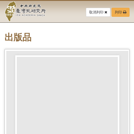
中
跳
到
取消列印
列印
央
主
要
研
內
容
出版品
究
區
塊
院-
臺
灣
史
研
究
所-