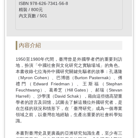
ISBN 978-626-7341-56-8
精裝 / 800元
內文頁數 / 501
內容介紹
1950至1980年代間，臺灣曾是外國學者們的重要到訪
地，扮演「中國社會與文化研究之實驗場域」的角色。
本書收錄七位海外中國研究關鍵先驅者的故事：孔邁隆
（Myron Cohen）、巴博德（Burton Pasternak）、傅
禮門（Edward Friedman）、王斯福（Stephan
Feuchtwang）、葛希芝（Hill Gates）、郝瑞（Stevan
Harrell）、沙學漢（David Schak），藉由這些德高望重
學者的證言及回憶，試圖去了解這幾位外國研究者，是
在怎樣的狀況和情形下，在「臺灣研究」成為一個專業
領域之前，以臺灣在地經驗，生產出重要的社會科學知
識。
本書對臺灣史及更廣義的亞洲研究知識生產，至少有三