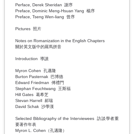
Perface, Derek Sheridan 謝序
Preface, Dominic Meng-Hsuan Yang 楊序
Preface, Tseng Wen-liang 曾序
Pictures 照片
Notes on Romanization in the English Chapters
關於英文版中的羅馬拼音
Introduction 導讀
Myron Cohen 孔邁隆
Burton Pasternak 巴博德
Edward Friedman 傅禮門
Stephan Feuchtwang 王斯福
Hill Gates 葛希芝
Stevan Harrell 郝瑞
David Schak 沙學漢
Selected Bibliography of the Interviewees 訪談學者重
要著作年表
Myron L. Cohen（孔邁隆）