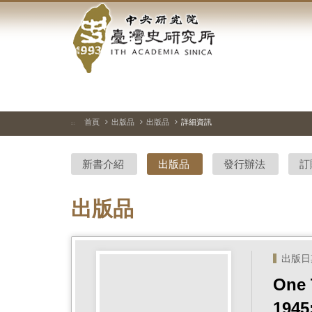
中
跳
到
央
主
要
研
內
容
究
區
塊
院-
首頁
出版品
出版品
詳細資訊
:::
臺
新書介紹
出版品
發行辦法
訂
灣
史
出版品
研
究
出版日期 
所-
One 
1945