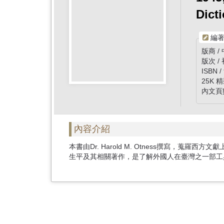
首
Dict
頁
編著
版商 
版次 /
ISBN /
25K 
內文頁數
內容介紹
本書由Dr. Harold M. Otness撰寫，蒐
生平及其相關著作，是了解外國人在臺灣之一部工