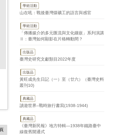
學術活動
山在吼：戰後臺灣煤礦工的語言與感官
學術活動
「傳播媒介的多元匯流與文化鑲嵌」系列演講
Ⅱ：臺灣如何顯影在片格轉動間？
出版品
臺灣史研究文獻類目2022年度
出版品
黃旺成先生日記（一）至（廿六）（臺灣史料
叢刊10)
典藏品
讀遊世界–戰時旅行書寫(1938-1944)
典藏品
《臺灣新民報》地方特輯—1938年鐵路臺中
頁
線復舊開通式