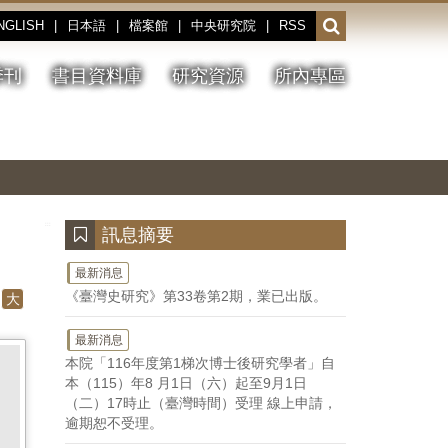
NGLISH
|
日本語
|
檔案館
|
中央研究院
|
RSS
開
啟
或
季刊
書目資料庫
研究資源
所內專區
收
合
搜
切
上
下
主
換
一
一
圖
尋
暫
張
張
連
停、
圖
圖
結
欄
播
片
片
位
放
:::
訊息摘要
最新消息
《臺灣史研究》第33卷第2期，業已出版。
大
最新消息
本院「116年度第1梯次博士後研究學者」自
本（115）年8 月1日（六）起至9月1日
（二）17時止（臺灣時間）受理 線上申請，
逾期恕不受理。