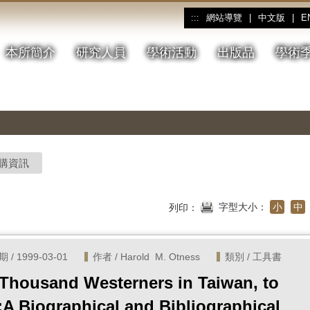
網站導覽
|
中文版
|
E
:::
本所簡介
研究人員
學術活動
出版品
學術
購資訊
字型大小：
小
中
列印：
/ 1999-03-01
作者 / Harold  M. Otness
類別 / 工具書
Thousand Westerners in Taiwan, to
;A Biographical and Bibliographical