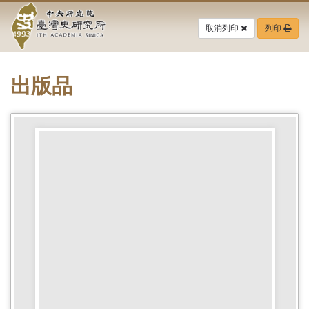
中
跳
到
取消列印
列印
央
主
要
研
內
容
出版品
究
區
塊
院-
臺
灣
史
研
究
所-