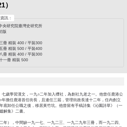
21）
資訊：
/ 中央研究院臺灣史研究所
 初版
冊 精裝 400 / 平裝300
冊 精裝 500 / 平裝400
冊 精裝 400 / 平裝300
十一冊 精裝 500
，七歲學習漢文，一九○二年加入櫟社，為創社九老之一。他曾任鹿港公
○年擔任鹿港首任街長，且連任三屆，管理街政長達十二年，任內創立
年底卸任公職之後，移居黃竹坑。他曾留有手稿詩集《沁園詩草》（一
、《媼解集》二書。
二年），中間缺一九一七、一九二三、一九二九年三冊，而一九二四、