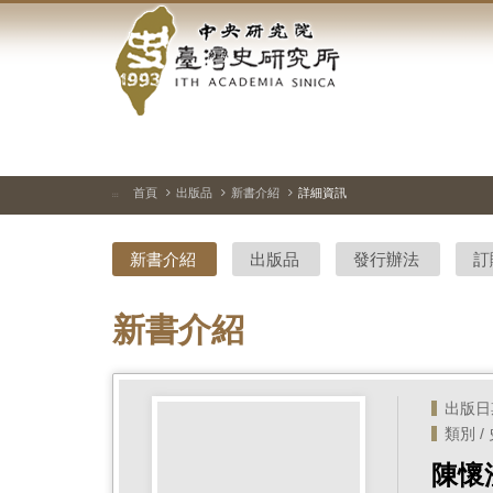
中
跳
到
央
主
要
研
內
容
究
區
塊
院-
首頁
出版品
新書介紹
詳細資訊
:::
臺
新書介紹
出版品
發行辦法
訂
灣
史
新書介紹
研
究
出版日期 
類別 /
所-
陳懷