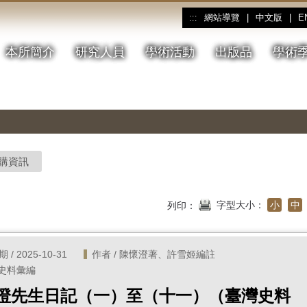
網站導覽
|
中文版
|
E
:::
本所簡介
研究人員
學術活動
出版品
學術
購資訊
字型大小：
小
中
列印：
/ 2025-10-31
作者 / 陳懷澄著、許雪姬編註
 史料彙編
澄先生日記（一）至（十一）（臺灣史料