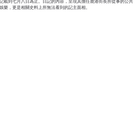
記載到七月八日為止。日記的內容，呈現其擔任鹿港街長所從事的公共
娛樂，更是相關史料上所無法看到的記主面相。