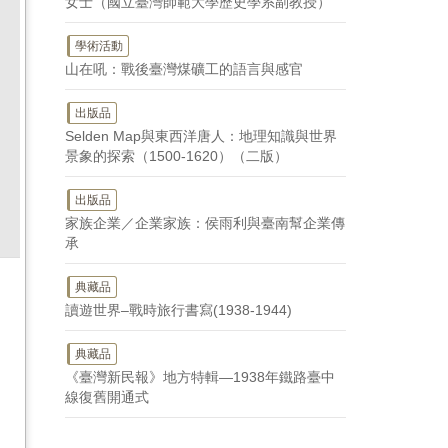
女士（國立臺灣師範大學歷史學系副教授）
學術活動
山在吼：戰後臺灣煤礦工的語言與感官
出版品
Selden Map與東西洋唐人：地理知識與世界
景象的探索（1500-1620）（二版）
出版品
家族企業／企業家族：侯雨利與臺南幫企業傳
承
典藏品
讀遊世界–戰時旅行書寫(1938-1944)
典藏品
《臺灣新民報》地方特輯—1938年鐵路臺中
線復舊開通式