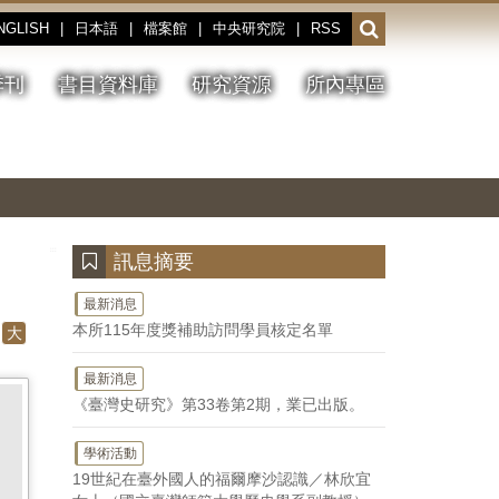
NGLISH
|
日本語
|
檔案館
|
中央研究院
|
RSS
開
啟
或
季刊
書目資料庫
研究資源
所內專區
收
合
搜
切
上
下
主
換
一
一
圖
尋
暫
張
張
連
停、
圖
圖
結
欄
播
片
片
位
放
:::
訊息摘要
最新消息
本所115年度獎補助訪問學員核定名單
大
最新消息
《臺灣史研究》第33卷第2期，業已出版。
學術活動
19世紀在臺外國人的福爾摩沙認識／林欣宜