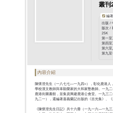
首
叢刊
頁
編著
出版 
版次 /
25K
第一至三
第四至五
第六至八
第九至
內容介紹
陳懷澄先生（一八七七—一九四○），彰化鹿港人
學校漢文教師與辜顯榮家的大和家塾教師。一九二
鹿港街圖書館，並集資興建鹿港公會堂。一九三二
九二一），還編著嘉義蘭記出版的《吉光集》
《陳懷澄先生日記》共十六冊（一九一六—一九三