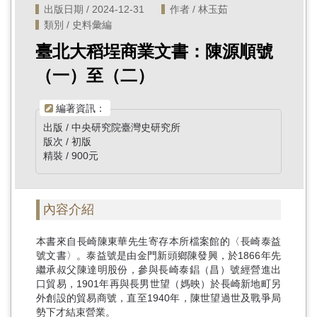
出版日期 / 2024-12-31
作者 / 林玉茹
類別 / 史料彙編
臺北大稻埕商業文書：陳源順號
（一）至（二）
編著資訊：
出版 / 中央研究院臺灣史研究所
版次 / 初版
精裝 / 900元
內容介紹
本書來自長崎陳東華先生寄存本所檔案館的〈長崎泰益
號文書〉。泰益號是由金門新頭鄉陳發興，於1866年先
繼承叔父陳達明股份，參與長崎泰錩（昌）號經營進出
口貿易，1901年再與長男世望（媽映）於長崎新地町另
外創設的貿易商號，直至1940年，陳世望過世及戰爭局
勢下才結束營業。