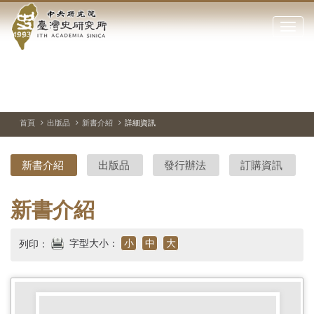
中
跳
到
點
央
主
擊
要
開
研
內
啟
容
或
究
切
上
下
主
區
換
一
一
圖
關
暫
張
張
連
塊
閉
停、
圖
圖
結
院-
播
片
片
首頁
出版品
新書介紹
詳細資訊
網
放
站
臺
主
新書介紹
出版品
發行辦法
訂購資訊
要
灣
選
單
史
新書介紹
研
字型大小：
小
中
大
列印：
究
所-