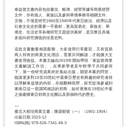
泰益號文書內容包括書信、帳簿、經營單據等商業經營
文件，亦有個人、家族以及參與華僑事務等相關文件、
文物，不僅是研究1860至1940年代東亞政治、經濟以及
社會文化史的重要一手素材，更為貿易史、家族史、華
僑史、生活史等各種研究主題提供素材，是完整且具備
多面向研究價值的珍貴史料。
這批文書數量相當龐雜，大多使用行草書寫，又有貿易
商人特有的商業文化用語，需要共同解讀，才能擴大文
書使用效益。本書主編自2019年開始帶領「泰益號商業
文書解讀工作坊」，在專家學者及年輕學子共同參與
下，第一份研究成果終於集結出版，期望本書的問世，
能讓更多對19至20世紀中葉東亞歷史有興趣的研究者得
以理解泰益號的內容，亦能翻轉視野，探究從海參威到
東南亞這一群講閩南語的郊商，如何逐漸在19世紀中葉
之後建構東亞郊商文化圈以及那個時代的歷史。
––
臺北大稻埕商業文書：陳源順號（一）（1901-1904）
出版日期 2023-12
ISBN(精) 978-626-7341-48-3