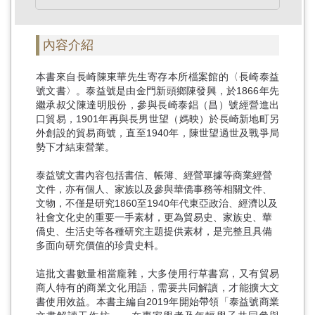
內容介紹
本書來自長崎陳東華先生寄存本所檔案館的〈長崎泰益
號文書〉。泰益號是由金門新頭鄉陳發興，於1866年先
繼承叔父陳達明股份，參與長崎泰錩（昌）號經營進出
口貿易，1901年再與長男世望（媽映）於長崎新地町另
外創設的貿易商號，直至1940年，陳世望過世及戰爭局
勢下才結束營業。
泰益號文書內容包括書信、帳簿、經營單據等商業經營
文件，亦有個人、家族以及參與華僑事務等相關文件、
文物，不僅是研究1860至1940年代東亞政治、經濟以及
社會文化史的重要一手素材，更為貿易史、家族史、華
僑史、生活史等各種研究主題提供素材，是完整且具備
多面向研究價值的珍貴史料。
這批文書數量相當龐雜，大多使用行草書寫，又有貿易
商人特有的商業文化用語，需要共同解讀，才能擴大文
書使用效益。本書主編自2019年開始帶領「泰益號商業