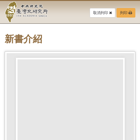
中
跳
到
取消列印
列印
央
主
要
研
內
容
新書介紹
究
區
塊
院-
臺
灣
史
研
究
所-