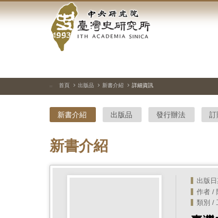
中
跳
到
央
主
要
研
內
容
究
區
塊
院-
首頁
出版品
新書介紹
詳細資訊
:::
臺
新書介紹
出版品
發行辦法
訂
灣
史
新書介紹
研
究
出版日期 
作者 
所-
類別 /