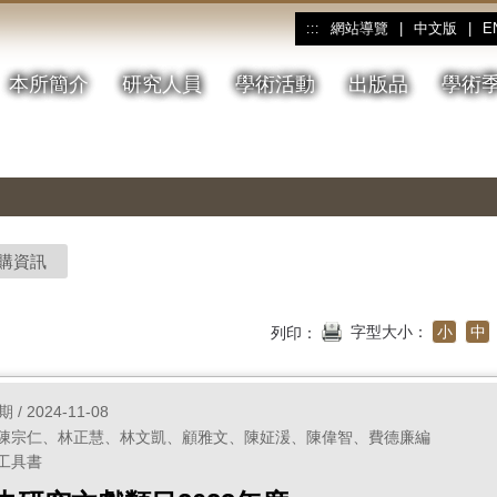
網站導覽
|
中文版
|
E
:::
本所簡介
研究人員
學術活動
出版品
學術
購資訊
字型大小：
小
中
列印：
/ 2024-11-08
/ 陳宗仁、林正慧、林文凱、顧雅文、陳姃湲、陳偉智、費德廉編
 工具書