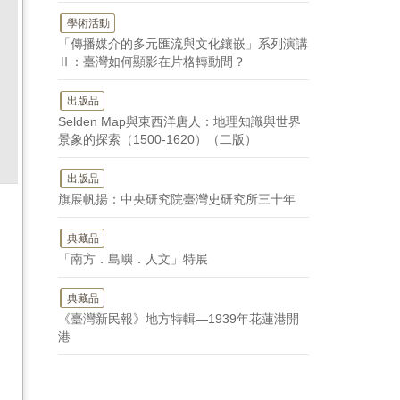
學術活動
「傳播媒介的多元匯流與文化鑲嵌」系列演講
Ⅱ：臺灣如何顯影在片格轉動間？
出版品
Selden Map與東西洋唐人：地理知識與世界
景象的探索（1500-1620）（二版）
出版品
旗展帆揚：中央研究院臺灣史研究所三十年
典藏品
「南方．島嶼．人文」特展
典藏品
《臺灣新民報》地方特輯—1939年花蓮港開
港