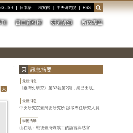
NGLISH
|
日本語
|
檔案館
|
中央研究院
|
RSS
開
啟
或
季刊
書目資料庫
研究資源
所內專區
收
合
搜
切
上
下
主
換
一
一
圖
尋
暫
張
張
連
停、
圖
圖
結
欄
播
片
片
位
放
:::
訊息摘要
最新消息
《臺灣史研究》第33卷第2期，業已出版。
大
最新消息
中央研究院臺灣史研究所 誠徵專任研究人員
學術活動
山在吼：戰後臺灣煤礦工的語言與感官