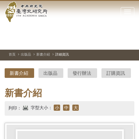
中
跳
到
點
央
主
擊
要
開
研
內
啟
容
或
究
切
上
下
主
區
換
一
一
圖
關
暫
張
張
連
塊
閉
停、
圖
圖
結
院-
播
片
片
首頁
出版品
新書介紹
詳細資訊
網
放
站
臺
主
新書介紹
出版品
發行辦法
訂購資訊
要
灣
選
單
史
新書介紹
研
字型大小：
小
中
大
列印：
究
所-