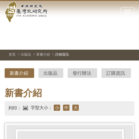
中
跳
到
點
央
主
擊
要
開
研
內
啟
容
或
究
切
上
下
主
區
換
一
一
圖
關
暫
張
張
連
塊
閉
停、
圖
圖
結
院-
播
片
片
首頁
出版品
新書介紹
詳細資訊
網
放
站
臺
主
新書介紹
出版品
發行辦法
訂購資訊
要
灣
選
單
史
新書介紹
研
字型大小：
小
中
大
列印：
究
所-