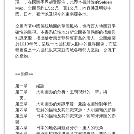
現」，在國際學界頗受關注，此即本書討論的Selden
Map。全圖長約1.5公尺，寬1公尺，內容渉及明朝中
國、日本、臺灣以及現今的東南亞各地。
全圖有著中國傳統地圖的華麗風格，也有西方地圖對準
確性的重視。本書系统性地分析全圖各個局部的描繪與
知識來源，指出繪者應是菲律賓群島的唐人，全圖繪製
於1610年代，呈現十七世紀唐人眼中的世界圖像，而這
種圖像是十六世紀以來東亞海域各種勢力互動、交流下
的產物。
==目錄==
第一章 緒論
第二章 大明圖形的分析：王朝視野的「華」與
「夷」
第三章 大明圖形的知識來源：兼論地圖繪製年代
第四章 朝鮮的描繪及其知識來源：大明圖籍的影響
第五章 日本的描繪及其知識來源：葡萄牙海圖的影
響
第六章 日本的地名與航路分析：唐人的視角
第七章 臺灣與琉球的描繪及其知識來源：兼論北港