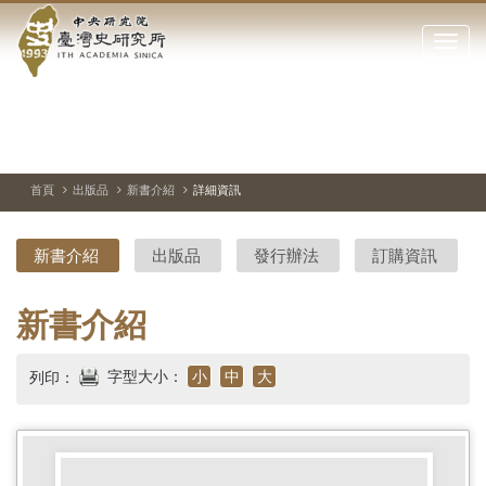
中
跳
到
點
央
主
擊
要
開
研
內
啟
容
或
究
切
上
下
主
區
換
一
一
圖
關
暫
張
張
連
塊
閉
停、
圖
圖
結
院-
播
片
片
首頁
出版品
新書介紹
詳細資訊
網
放
站
臺
主
新書介紹
出版品
發行辦法
訂購資訊
要
灣
選
單
史
新書介紹
研
字型大小：
小
中
大
列印：
究
所-