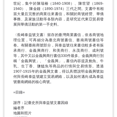
世紀，集中於陳瑞椿（1840-1908）、陳世望（1869-
1940）、陳金鐘（1890-1974）三代之間。文書中有相
當大量且完整的商業往來書信，和關於商號經營、華僑
事務、及家族活動等各類內容，是研究近代東亞貿易發
展與華僑活動的第一手史料。
〈長崎泰益號文書〉留存的臺灣商業書信，依各商號地
理位置，可再細分為臺北商號書信、臺南商號書信等
卷。有關臺南商號部分，與泰益號往來書信較多者有振
承商行、金義興商行、和美商行、永茂商行、成利號
等，其中又以金義興商行書信330件最多。金義興商行別
稱「金義興號」、「金義興」，書信內容提及鮑魚、牛
乳、生丁香、鹽鰮魚等商品的行情與交易情形。透過
1907-1915年的金義興文書，得以具體說明金義興號如
何與長崎泰益號建立貿易網絡，以及如何邁向成為泰益
號臺南網絡的核心商號。
=目錄=
謝序：記臺史所與泰益號文書因綠
編者序
地圖和照片