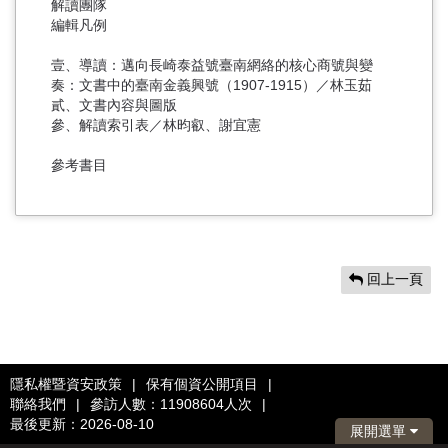
解讀團隊
編輯凡例
壹、導讀：邁向長崎泰益號臺南網絡的核心商號與變
奏：文書中的臺南金義興號（1907-1915）／林玉茹
貳、文書內容與圖版
參、解讀索引表／林昀叡、謝宜憲
參考書目
回上一頁
隱私權暨資安政策
|
保有個資公開項目
|
聯絡我們
|
參訪人數：11908604人次
|
最後更新：2026-08-10
展開選單