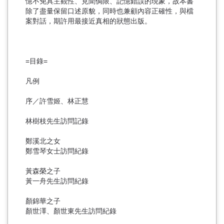
憶不免具主觀性、見聞侷限、記憶錯誤的現象，故本書
除了盡量保留口述原貌，同時也兼顧內容正確性，與檔
案對話，期許用最接近真相的狀態出版。
=目錄=
凡例
序／許雪姬、林正慧
林樹枝先生訪問記錄
鄭溪北之女
鄭雪琴女士訪問紀錄
黃森榮之子
黃一舟先生訪問紀錄
顏錦華之子
顏世澤、顏世東先生訪問紀錄