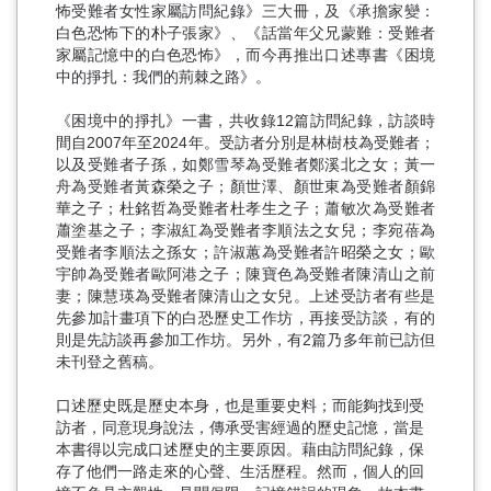
怖受難者女性家屬訪問紀錄》三大冊，及《承擔家變：
白色恐怖下的朴子張家》、《話當年父兄蒙難：受難者
家屬記憶中的白色恐怖》，而今再推出口述專書《困境
中的掙扎：我們的荊棘之路》。
《困境中的掙扎》一書，共收錄12篇訪問紀錄，訪談時
間自2007年至2024年。受訪者分別是林樹枝為受難者；
以及受難者子孫，如鄭雪琴為受難者鄭溪北之女；黃一
舟為受難者黃森榮之子；顏世澤、顏世東為受難者顏錦
華之子；杜銘哲為受難者杜孝生之子；蕭敏次為受難者
蕭塗基之子；李淑紅為受難者李順法之女兒；李宛蓓為
受難者李順法之孫女；許淑蕙為受難者許昭榮之女；歐
宇帥為受難者歐阿港之子；陳寶色為受難者陳清山之前
妻；陳慧瑛為受難者陳清山之女兒。上述受訪者有些是
先參加計畫項下的白恐歷史工作坊，再接受訪談，有的
則是先訪談再參加工作坊。另外，有2篇乃多年前已訪但
未刊登之舊稿。
口述歷史既是歷史本身，也是重要史料；而能夠找到受
訪者，同意現身說法，傳承受害經過的歷史記憶，當是
本書得以完成口述歷史的主要原因。藉由訪問紀錄，保
存了他們一路走來的心聲、生活歷程。然而，個人的回