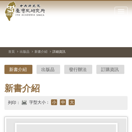
中
跳
到
點
央
主
擊
要
開
研
內
啟
容
或
究
切
上
下
主
區
換
一
一
圖
關
暫
張
張
連
塊
閉
停、
圖
圖
結
院-
播
片
片
首頁
出版品
新書介紹
詳細資訊
網
放
站
臺
主
新書介紹
出版品
發行辦法
訂購資訊
要
灣
選
單
史
新書介紹
研
字型大小：
小
中
大
列印：
究
所-