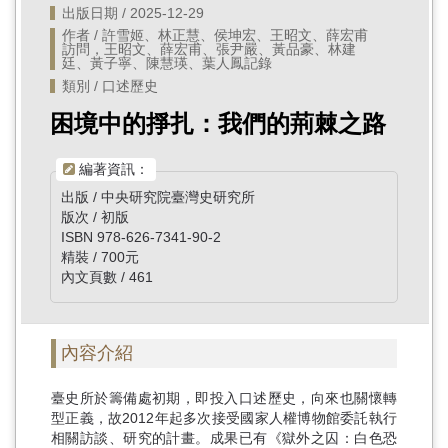
出版日期 / 2025-12-29
作者 / 許雪姬、林正慧、侯坤宏、王昭文、薛宏甫
訪問，王昭文、薛宏甫、張尹嚴、黃品豪、林建
廷、黃子寧、陳慧瑛、葉人鳳記錄
類別 / 口述歷史
困境中的掙扎：我們的荊棘之路
編著資訊：
出版 / 中央研究院臺灣史研究所
版次 / 初版
ISBN 978-626-7341-90-2
精裝 / 700元
內文頁數 / 461
內容介紹
臺史所於籌備處初期，即投入口述歷史，向來也關懷轉
型正義，故2012年起多次接受國家人權博物館委託執行
相關訪談、研究的計畫。成果已有《獄外之囚：白色恐