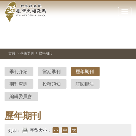
中
跳
到
點
央
主
擊
要
開
研
內
啟
容
或
究
切
上
下
主
區
換
一
一
圖
關
暫
張
張
連
塊
閉
停、
圖
圖
結
院-
播
片
片
首頁
學術季刊
歷年期刊
網
放
站
臺
主
季刊介紹
當期季刊
歷年期刊
要
灣
選
期刊查詢
投稿須知
訂閱辦法
單
史
編輯委員會
研
究
歷年期刊
所-
字型大小：
小
中
大
列印：