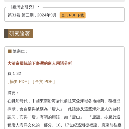
首
《臺灣史研究》：
頁
第31卷 第三期 , 2024年9月
全刊 PDF 下載
研究論著
陳宗仁：
大清帝國統治下臺灣的唐人用語分析
頁 1-32
[ 摘要 PDF ]
[ 全文 PDF ]
摘要：
在帆船時代，中國東南沿海居民前往東亞海域各地經商、種植或
採礦，會自稱與被稱為「唐人」，此語涉及這些海外唐人的自我
認同，而與「唐」有關的用語，如「唐山」、「唐話」亦屬於這
種唐人海洋文化的一部分。16、17世紀逐漸從福建、廣東前往臺