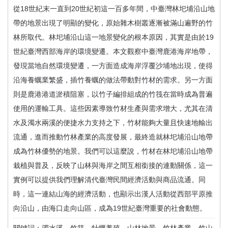
從18世紀末一直到20世紀初這一百多年間，中臺灣林圯埔沿山地
帶的地景出現了明顯的變化，原始雜木樹叢逐漸被滿山遍野的竹
林所取代。林圯埔沿山這一地景變化的根本原因，其實是由於19
世紀臺灣西部海岸的環境變遷。本文觀察中臺灣鹿港海岸地帶，
發現當地自然環境變遷，一方面造成海岸浮覆沙埔地出現，使得
沿海養蠣業繁盛，插竹養蠣的做法帶動對竹材的需求。另一方面
則是鹿港港道淤積阻塞，以竹子編排組成的竹筏在當時成為普遍
使用的運輸工具。這些因素導致竹材生產與需求增大，尤其在清
水及濁水兩溪的便捷水力支持之下，竹材能夠大量且快速地輸出
流通，進而推動竹林產業的高度發展，最終造就林圯埔沿山地帶
成為竹林優勢的地景。我們可以這麼說，竹材在林圯埔沿山地帶
栽植與普及，反映了山林與海岸之間互相銜接的連動關係，這一
實例可以提供我們理解清代臺灣民間經濟活動與商品流通。同
時，這一連結山海的經濟活動，也顯示出漢人活動從西部平原推
向沿山，由海口走向山區，成為19世紀臺灣重要的社會動態。
關鍵詞：濁水溪、竹筏、牡蠣養殖、山林地景、竹林產業、竹山