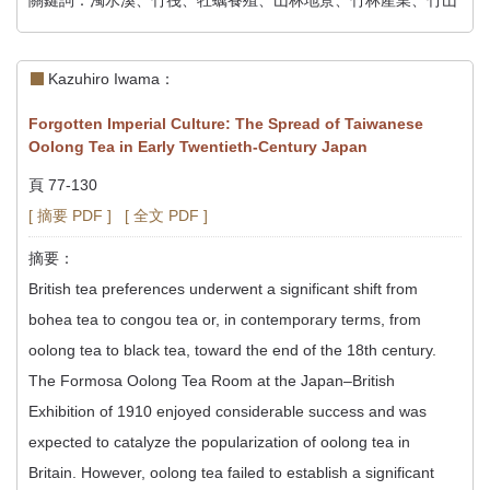
Kazuhiro Iwama：
Forgotten Imperial Culture: The Spread of Taiwanese
Oolong Tea in Early Twentieth-Century Japan
頁 77-130
[ 摘要 PDF ]
[ 全文 PDF ]
摘要：
British tea preferences underwent a significant shift from
bohea tea to congou tea or, in contemporary terms, from
oolong tea to black tea, toward the end of the 18th century.
The Formosa Oolong Tea Room at the Japan–British
Exhibition of 1910 enjoyed considerable success and was
expected to catalyze the popularization of oolong tea in
Britain. However, oolong tea failed to establish a significant