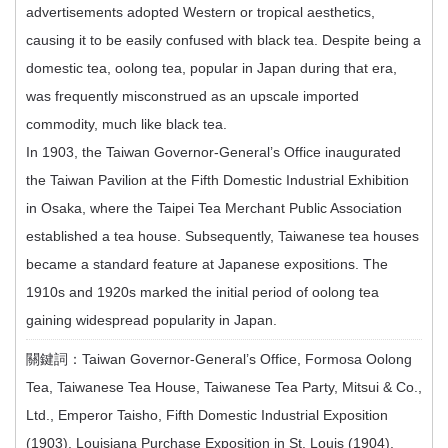
advertisements adopted Western or tropical aesthetics,
causing it to be easily confused with black tea. Despite being a
domestic tea, oolong tea, popular in Japan during that era,
was frequently misconstrued as an upscale imported
commodity, much like black tea.
In 1903, the Taiwan Governor-General’s Office inaugurated
the Taiwan Pavilion at the Fifth Domestic Industrial Exhibition
in Osaka, where the Taipei Tea Merchant Public Association
established a tea house. Subsequently, Taiwanese tea houses
became a standard feature at Japanese expositions. The
1910s and 1920s marked the initial period of oolong tea
gaining widespread popularity in Japan.
關鍵詞：
Taiwan Governor-General’s Office, Formosa Oolong
Tea, Taiwanese Tea House, Taiwanese Tea Party, Mitsui & Co.,
Ltd., Emperor Taisho, Fifth Domestic Industrial Exposition
(1903), Louisiana Purchase Exposition in St. Louis (1904),