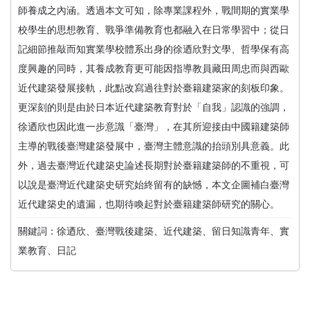
師養成之內涵。透過本文可知，除專業課程外，戰間期的實業學
校學生的思想教育、戰爭準備教育也都融入在日常學習中；從日
記細節推敲而知實業學校體系出身的徐迺欣對文學、哲學保有高
度興趣的同時，其養成教育更可能因指導教員藏田周忠而與西歐
近代建築發展接軌，此點改寫過往對於臺籍建築家的刻板印象。
更深刻的則是由於日本近代建築教育對於「自我」認識的強調，
徐迺欣也因此進一步意識「臺灣」，在其所迎接由中國籍建築師
主導的戰後臺灣建築發展中，臺灣主體意識的抬頭別具意義。此
外，過去臺灣近代建築史論述長期對於臺籍建築師的不重視，可
以說是臺灣近代建築史研究始終留有的缺憾，本文企圖補白臺灣
近代建築史的遺漏，也期待喚起對於臺籍建築師研究的關心。
關鍵詞：徐迺欣、臺灣戰後建築、近代建築、留日知識青年、實
業教育、日記