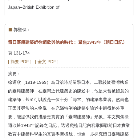
Japan–British Exhibition of
郭聖傑：
留日臺籍建築師徐迺欣與他的時代： 聚焦1943年〈朝日日記〉
頁 131-174
[ 摘要 PDF ]
[ 全文 PDF ]
摘要：
徐迺欣（1919-1969）為日治時期留學日本、二戰後於臺灣執業
的臺籍建築師；在臺灣近代建築史的陳述中，他是未曾被留意的
建築師，甚至可以說是一位十分「尋常」的建築專業者。然而也
正因其尋常的人物像，在充滿特例的建築史論述中顯得格外重
要，能提供我們描繪更真實的「臺灣建築師」形象。本文聚焦徐
迺欣於1943年記錄之日記，透過爬梳日記內容掌握戰前日本實業
教育中建築科學生的真實學習樣貌，也進一步探究留日臺籍建築