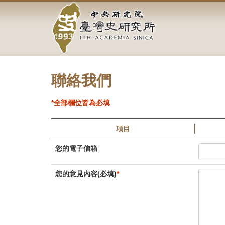
中
跳
到
央
主
要
研
內
容
究
區
塊
聯絡我們
院-
臺
*全部欄位皆為必填
灣
項目
史
您的電子信箱
研
您的意見內容(必填)
*
究
所-