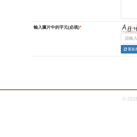
首
頁
輸入圖片中的字元(必填)
*
重新
© 201