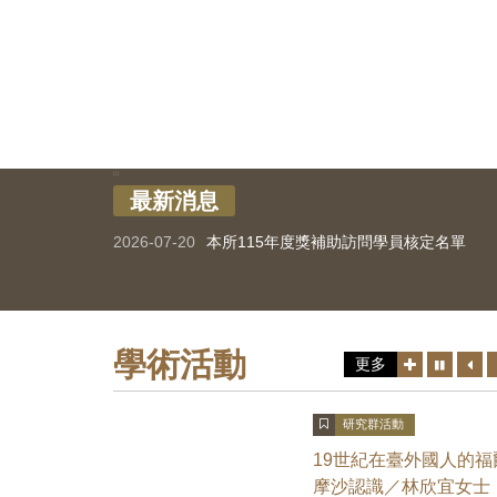
首
頁
:::
最新消息
2026-07-20
本所115年度獎補助訪問學員核定名單
學術活動
更多
更
上
切
多
一
換
筆
暫
研究群活動
停、
播
19世紀在臺外國人的福
放
摩沙認識／林欣宜女士