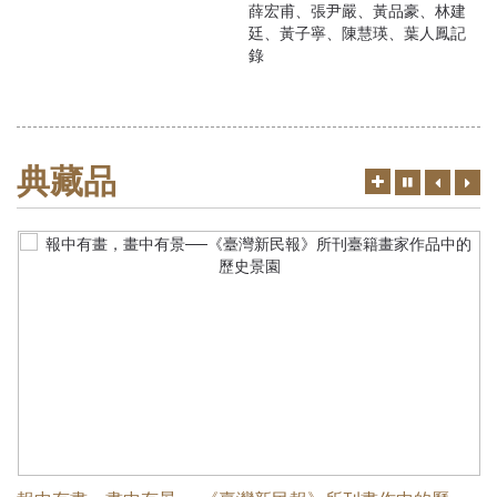
薛宏甫、張尹嚴、黃品豪、林建
廷、黃子寧、陳慧瑛、葉人鳳記
錄
典藏品
更
上
下
切
多
一
一
換
筆
筆
暫
停、
播
放