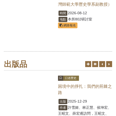
灣師範大學歷史學系副教授）
2026-08-12
時間
本所802研討室
地點
網路報名
出版品
更
上
下
切
多
一
一
換
筆
筆
暫
口述歷史
停、
播
困境中的掙扎：我們的荊棘之
放
路
2025-12-29
出版
許雪姬、林正慧、侯坤宏、
作者
王昭文、薛宏甫訪問，王昭文、