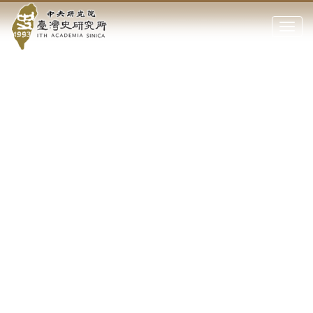
中
跳
到
點
央
主
擊
要
開
研
內
啟
容
或
究
區
關
塊
閉
院-
網
站
臺
主
要
灣
選
單
史
研
究
所-
切
上
下
主