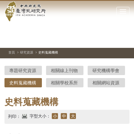
中
跳
到
點
央
主
擊
要
開
研
內
啟
容
或
究
切
上
下
主
區
換
一
一
圖
關
暫
張
張
連
塊
閉
停、
圖
圖
結
院-
播
片
片
首頁
研究資源
史料蒐藏機構
網
放
站
臺
主
專題研究資源
相關線上刊物
研究機構學會
要
灣
選
史料蒐藏機構
相關學校系所
相關網站資源
單
史
研
史料蒐藏機構
究
字型大小：
小
中
大
列印：
所-