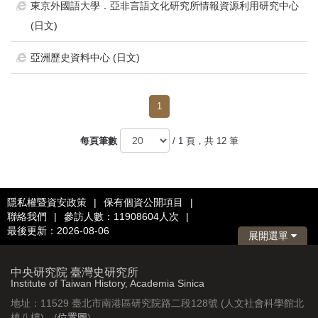
東京外國語大學．亞非言語文化研究所情報資源利用研究中心
(日文)
亞洲歷史資料中心 (日文)
1
每頁筆數
/ 1 頁，共 12 筆
隱私權暨資安政策
|
保有個資公開項目
|
聯絡我們
|
參訪人數：11908604人次
|
最後更新：2026-08-06
展開選單
中央研究院 臺灣史研究所
Institute of Taiwan History, Academia Sinica
地址：11529 臺北市南港區研究院路二段128號 (人文社會科學館北
棟八樓) (
位置圖
)