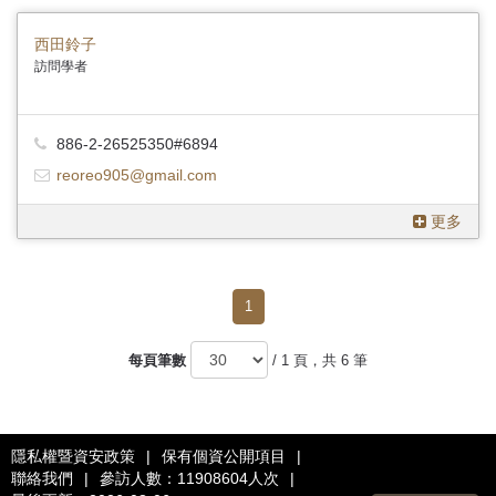
西田鈴子
訪問學者
886-2-26525350#6894
reoreo905@gmail.com
更多
1
每頁筆數
/ 1 頁，共 6 筆
隱私權暨資安政策
|
保有個資公開項目
|
聯絡我們
|
參訪人數：11908604人次
|