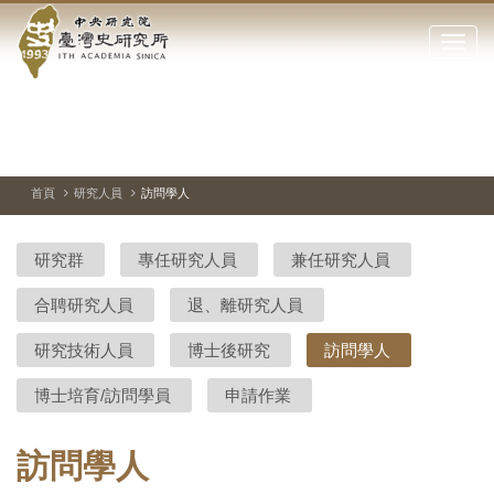
中
跳
到
點
央
主
擊
要
開
研
內
啟
容
或
究
切
上
下
主
區
換
一
一
圖
關
暫
張
張
連
塊
閉
停、
圖
圖
結
院-
播
片
片
首頁
研究人員
訪問學人
網
放
站
臺
主
研究群
專任研究人員
兼任研究人員
要
灣
選
合聘研究人員
退、離研究人員
單
史
研究技術人員
博士後研究
訪問學人
研
博士培育/訪問學員
申請作業
究
所-
訪問學人