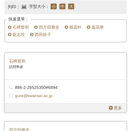
首
字型大小：
小
中
大
列印：
頁
快速選單：
石榑督和
四方田雅史
楊孟軒
葉高華
藍志玟
西田鈴子
石榑督和
訪問學者
886-2-26525350#6894
gure@kwansei.ac.jp
更多
四方田雅史