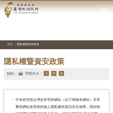
中
跳
到
點
央
主
擊
要
開
研
內
啟
容
或
究
切
上
下
主
區
換
一
一
圖
關
暫
張
張
連
塊
閉
停、
圖
圖
結
院-
播
片
片
首頁
隱私權暨資安政策
網
放
站
臺
主
隱私權暨資安政策
要
灣
選
單
史
字型大小：
小
中
大
列印：
研
究
中央研究院台灣史研究所網站（以下簡稱本網站）非常
所-
重視網站使用者的個人隱私權與資訊安全保障，因此制