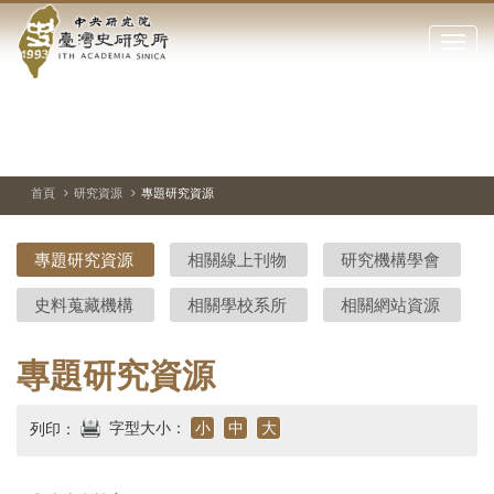
中
跳
到
點
央
主
擊
要
開
研
內
啟
容
或
究
切
上
下
主
區
換
一
一
圖
關
暫
張
張
連
塊
閉
停、
圖
圖
結
院-
播
片
片
首頁
研究資源
專題研究資源
網
放
站
臺
主
專題研究資源
相關線上刊物
研究機構學會
要
灣
選
史料蒐藏機構
相關學校系所
相關網站資源
單
史
研
專題研究資源
究
字型大小：
小
中
大
列印：
所-