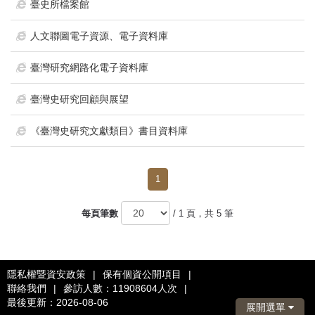
首
臺史所檔案館
頁
人文聯圖電子資源、電子資料庫
臺灣研究網路化電子資料庫
臺灣史研究回顧與展望
《臺灣史研究文獻類目》書目資料庫
1
每頁筆數
/ 1 頁，共 5 筆
隱私權暨資安政策
|
保有個資公開項目
|
聯絡我們
|
參訪人數：11908604人次
|
最後更新：2026-08-06
展開選單