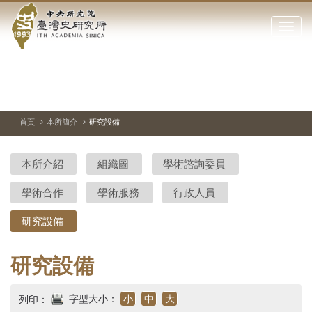
中
跳
到
點
央
主
擊
要
開
研
內
啟
容
或
究
切
上
下
主
區
換
一
一
圖
關
暫
張
張
連
塊
閉
停、
圖
圖
結
院-
播
片
片
首頁
本所簡介
研究設備
網
放
站
臺
主
本所介紹
組織圖
學術諮詢委員
要
灣
選
學術合作
學術服務
行政人員
單
史
研究設備
研
究
研究設備
所-
字型大小：
小
中
大
列印：