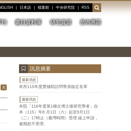
NGLISH
|
日本語
|
檔案館
|
中央研究院
|
RSS
開
啟
或
季刊
書目資料庫
研究資源
所內專區
收
合
搜
切
上
下
主
換
一
一
圖
尋
暫
張
張
連
停、
圖
圖
結
欄
播
片
片
位
放
:::
訊息摘要
最新消息
本所115年度獎補助訪問學員核定名單
大
最新消息
本院「116年度第1梯次博士後研究學者」自
本（115）年8 月1日（六）起至9月1日
（二）17時止（臺灣時間）受理 線上申請，
逾期恕不受理。