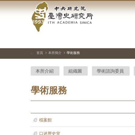
中
跳
到
央
主
要
研
內
容
究
區
塊
院-
首頁
本所簡介
學術服務
:::
臺
本所介紹
組織圖
學術諮詢委員
灣
史
學術服務
研
究
檔案館
所-
口述歷史室