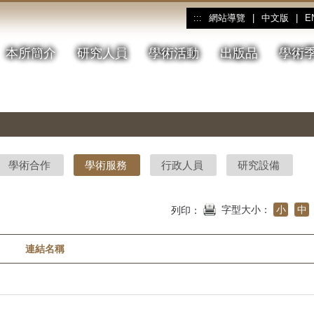
網站導覽
|
中文版
|
E
:::
本所簡介
研究人員
學術活動
出版品
學術
學術合作
學術服務
行政人員
研究設備
字型大小：
小
中
列印：
連結名稱