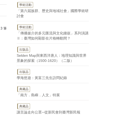
學術活動
「第六屆族群、歷史與地域社會」國際學術研
討會
學術活動
 3 筆
「傳播媒介的多元匯流與文化鑲嵌」系列演講
Ⅱ：臺灣如何顯影在片格轉動間？
出版品
Selden Map與東西洋唐人：地理知識與世界
景象的探索（1500-1620）（二版）
出版品
學海悠遊：黃富三先生訪問紀錄
典藏品
「南方．島嶼．人文」特展
典藏品
讓言論走向公眾─從新民會到臺灣新民報