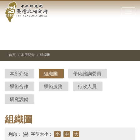
中
跳
到
點
央
主
擊
要
開
研
內
啟
容
或
究
切
上
下
主
區
換
一
一
圖
關
暫
張
張
連
塊
閉
停、
圖
圖
結
院-
播
片
片
首頁
本所簡介
組織圖
網
放
站
臺
主
本所介紹
組織圖
學術諮詢委員
要
灣
選
學術合作
學術服務
行政人員
單
史
研究設備
研
究
組織圖
所-
字型大小：
小
中
大
列印：