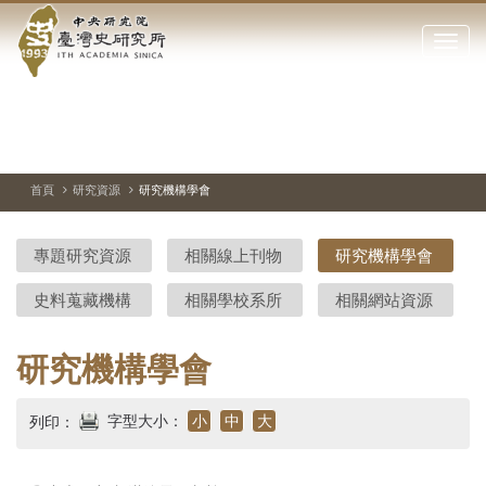
中
跳
到
點
央
主
擊
要
開
研
內
啟
容
或
究
切
上
下
主
區
換
一
一
圖
關
暫
張
張
連
塊
閉
停、
圖
圖
結
院-
播
片
片
首頁
研究資源
研究機構學會
網
放
站
臺
主
專題研究資源
相關線上刊物
研究機構學會
要
灣
選
史料蒐藏機構
相關學校系所
相關網站資源
單
史
研
研究機構學會
究
字型大小：
小
中
大
列印：
所-