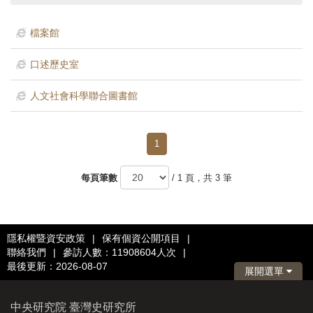
首
頁
檔案館
口述歷史室
人文社會科學聯合圖書館
1
每頁筆數
/ 1 頁，共 3 筆
隱私權暨資安政策
|
保有個資公開項目
|
聯絡我們
|
參訪人數：11908604人次
|
最後更新：2026-08-07
展開選單
中央研究院 臺灣史研究所