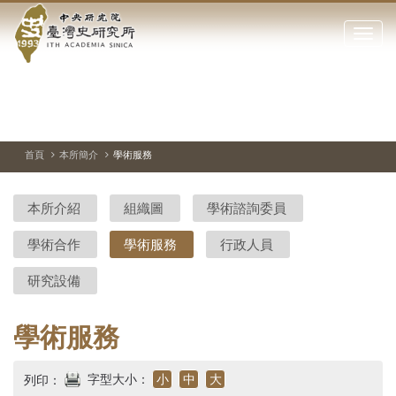
中
跳
到
點
央
主
擊
要
開
研
內
啟
容
或
究
切
上
下
主
區
換
一
一
圖
關
暫
張
張
連
塊
閉
停、
圖
圖
結
院-
播
片
片
首頁
本所簡介
學術服務
網
放
站
臺
主
本所介紹
組織圖
學術諮詢委員
要
灣
選
學術合作
學術服務
行政人員
單
史
研究設備
研
究
學術服務
所-
字型大小：
小
中
大
列印：