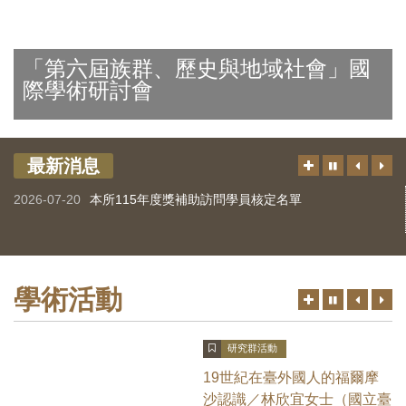
首
換
一
一
圖
頁
暫
張
張
連
停、
圖
圖
結
「第六屆族群、歷史與地域社會」國
播
片
片
際學術研討會
放
最新消息
更
上
下
切
多
一
一
換
2026-07-20
本所115年度獎補助訪問學員核定名單
筆
筆
暫
停、
播
放
學術活動
更
上
下
切
多
一
一
換
筆
筆
暫
研究群活動
停、
播
19世紀在臺外國人的福爾摩
放
沙認識／林欣宜女士（國立臺