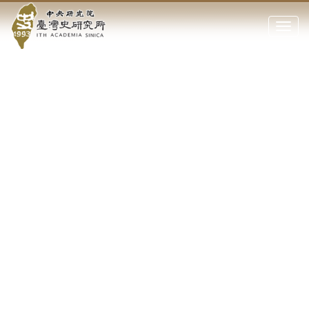
中
跳
到
點
央
主
擊
要
開
研
內
啟
容
或
究
區
關
塊
閉
院-
網
站
臺
主
要
灣
選
單
史
研
究
所-
切
上
下
主