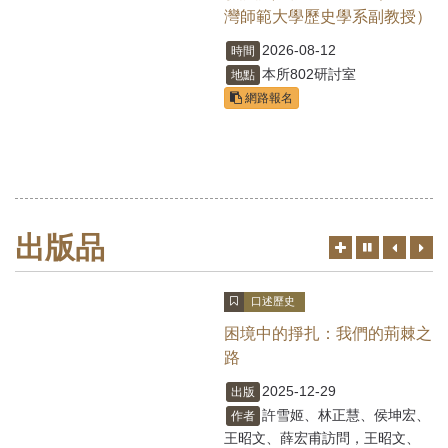
灣師範大學歷史學系副教授）
2026-08-12
時間
本所802研討室
地點
網路報名
出版品
更
上
下
切
多
一
一
換
筆
筆
暫
口述歷史
停、
播
困境中的掙扎：我們的荊棘之
放
路
2025-12-29
出版
許雪姬、林正慧、侯坤宏、
作者
王昭文、薛宏甫訪問，王昭文、