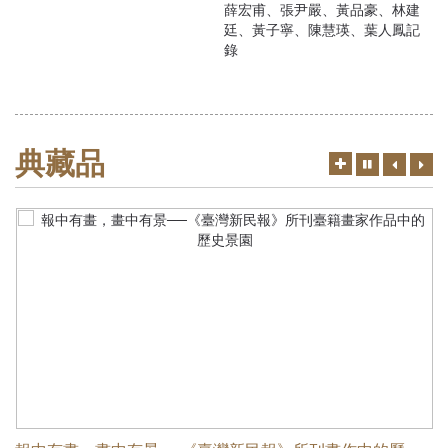
薛宏甫、張尹嚴、黃品豪、林建
廷、黃子寧、陳慧瑛、葉人鳳記
錄
典藏品
更
上
下
切
多
一
一
換
筆
筆
暫
停、
播
放