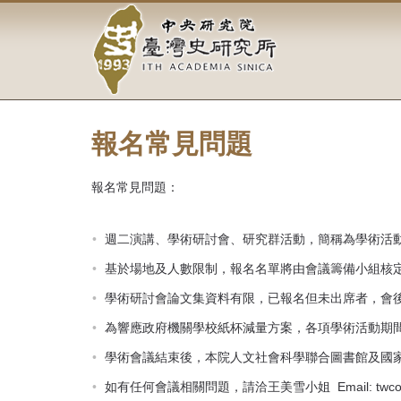
中
跳
到
央
主
要
研
內
容
究
區
塊
報名常見問題
院-
臺
報名常見問題：
灣
週二演講、學術研討會、研究群活動，簡稱為學術活
史
基於場地及人數限制，報名名單將由會議籌備小組核
研
學術研討會論文集資料有限，已報名但未出席者，會
究
為響應政府機關學校紙杯減量方案，各項學術活動期
所-
學術會議結束後，本院人文社會科學聯合圖書館及國
如有任何會議相關問題，請洽王美雪小姐 Email: twconf(at)gat