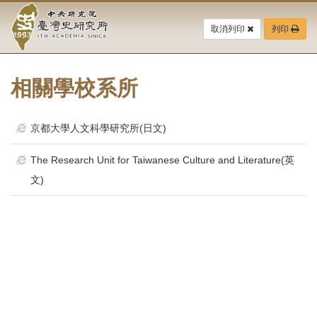
中
跳
到
取消列印
列印
央
主
要
研
內
容
相關學校系所
究
區
塊
院-
京都大學人文科學研究所(日文)
臺
The Research Unit for Taiwanese Culture and Literature(英
灣
文)
史
研
究
所-