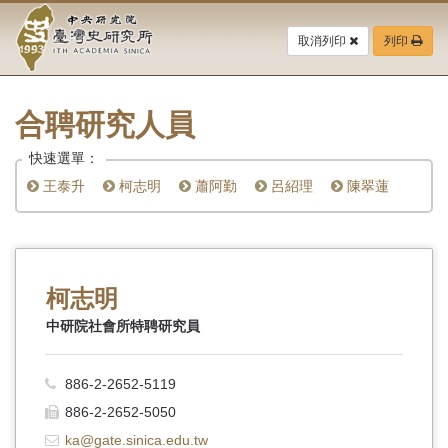
中
跳
到
取消列印
列印
央
主
要
研
內
容
合聘研究人員
究
區
塊
快速選單：
院-
王泰升
柯志明
蕭阿勤
呂紹理
陳翠蓮
臺
灣
史
柯志明
研
中研院社會所特聘研究員
究
886-2-2652-5119
所-
886-2-2652-5050
ka@gate.sinica.edu.tw