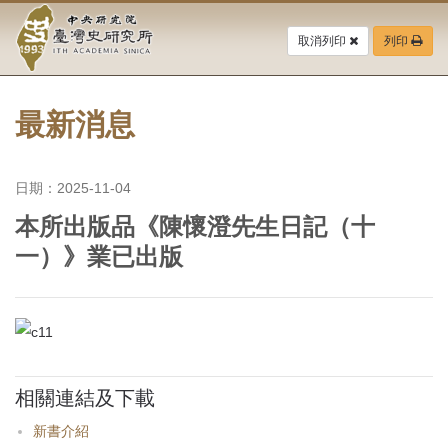
中
跳
到
取消列印
列印
央
主
要
研
內
容
最新消息
究
區
塊
院-
日期：2025-11-04
臺
本所出版品《陳懷澄先生日記（十
灣
一）》業已出版
史
研
究
相關連結及下載
所-
新書介紹