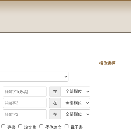
欄位選擇
查
在
詢
查
查
條
在
詢
詢
件
查
查
條
條
：
在
詢
詢
件
件
欄
條
條
：
：
位
專書
論文集
學位論文
電子書
件
件
關
欄
1