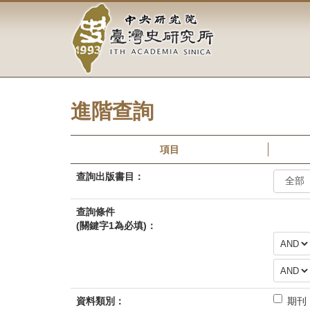
中
跳
到
央
主
要
研
內
容
究
區
塊
進階查詢
院-
臺
項目
灣
查詢出版書目：
史
查詢條件
研
(關鍵字1為必填)：
查
究
詢
查
條
所-
詢
件
條
：
資料類別：
期刊
件
A