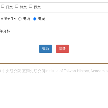
：
：
鍵
位
日文
韓文
西文
關
欄
字
2
鍵
位
2
字
3
遞增
遞減
3
筆資料
8 中央研究院 臺灣史研究所Institute of Taiwan History, Academia 