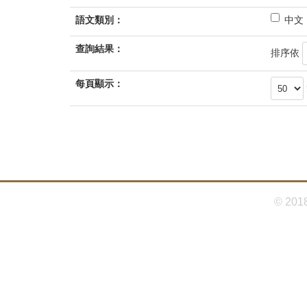
首
：
N
頁
語文類別：
中文
A
D
N
查詢結果：
D
排序依
每頁顯示：
© 201