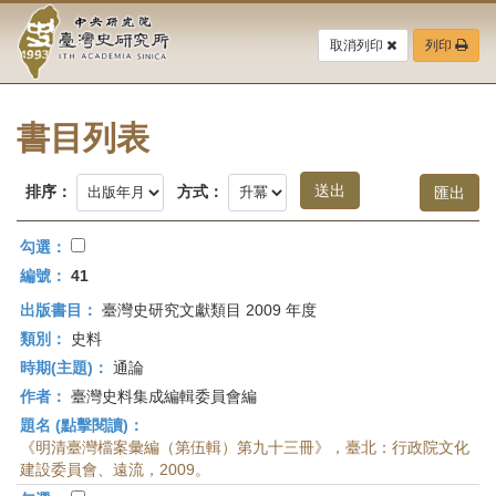
中
跳
到
取消列印
列印
央
主
要
研
內
容
書目列表
究
區
塊
院-
排序：
方式：
臺
勾選：
灣
編號：
41
出版書目：
臺灣史研究文獻類目 2009 年度
史
類別：
史料
研
時期(主題)：
通論
作者：
臺灣史料集成編輯委員會編
究
題名 (點擊閱讀)：
所-
《明清臺灣檔案彙編（第伍輯）第九十三冊》，臺北：行政院文化
建設委員會、遠流，2009。