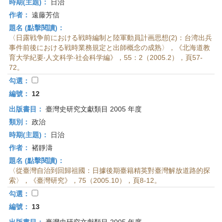
時期(主題)：
日治
作者：
遠藤芳信
題名 (點擊閱讀)：
〈日露戦争前における戦時編制と陸軍動員計画思想(2)：台湾出兵
事件前後における戦時業務規定と出師概念の成熟〉，《北海道教
育大学紀要‧人文科学‧社会科学編》，55：2（2005.2），頁57-
72。
勾選：
編號：
12
出版書目：
臺灣史研究文獻類目 2005 年度
類別：
政治
時期(主題)：
日治
作者：
褚靜濤
題名 (點擊閱讀)：
〈從臺灣自治到回歸祖國：日據後期臺籍精英對臺灣解放道路的探
索〉，《臺灣研究》，75（2005.10），頁8-12。
勾選：
編號：
13