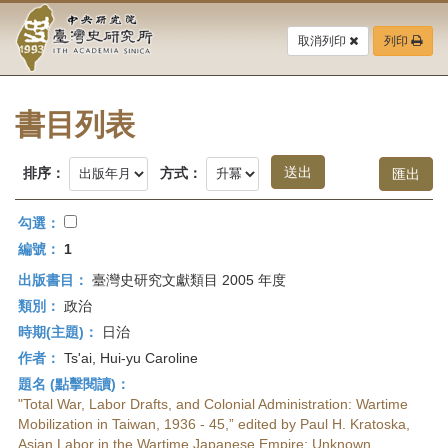
中
跳
到
取消列印
列印
央
主
要
研
內
容
書目列表
究
區
塊
院-
排序：
方式：
臺
勾選：
灣
編號：
1
出版書目：
臺灣史研究文獻類目 2005 年度
史
類別：
政治
研
時期(主題)：
日治
作者：
Ts'ai, Hui-yu Caroline
究
題名 (點擊閱讀)：
所-
"Total War, Labor Drafts, and Colonial Administration: Wartime
Mobilization in Taiwan, 1936 - 45,” edited by Paul H. Kratoska,
Asian Labor in the Wartime Japanese Empire: Unknown