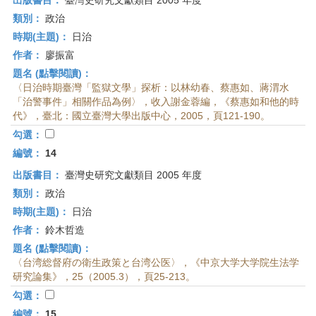
出版書目：
臺灣史研究文獻類目 2005 年度
類別：
政治
時期(主題)：
日治
作者：
廖振富
題名 (點擊閱讀)：
〈日治時期臺灣「監獄文學」探析：以林幼春、蔡惠如、蔣渭水
「治警事件」相關作品為例〉，收入謝金蓉編，《蔡惠如和他的時
代》，臺北：國立臺灣大學出版中心，2005，頁121-190。
勾選：
編號：
14
出版書目：
臺灣史研究文獻類目 2005 年度
類別：
政治
時期(主題)：
日治
作者：
鈴木哲造
題名 (點擊閱讀)：
〈台湾総督府の衛生政策と台湾公医〉，《中京大学大学院生法学
研究論集》，25（2005.3），頁25-213。
勾選：
編號：
15